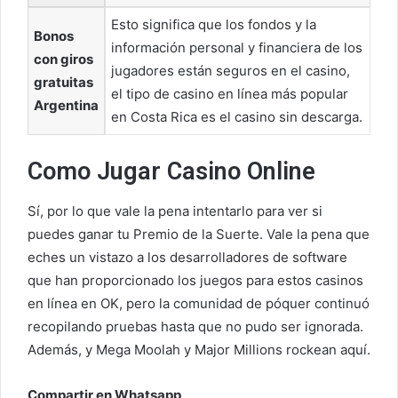
Esto significa que los fondos y la
Bonos
información personal y financiera de los
con giros
jugadores están seguros en el casino,
gratuitas
el tipo de casino en línea más popular
Argentina
en Costa Rica es el casino sin descarga.
Como Jugar Casino Online
Sí, por lo que vale la pena intentarlo para ver si
puedes ganar tu Premio de la Suerte. Vale la pena que
eches un vistazo a los desarrolladores de software
que han proporcionado los juegos para estos casinos
en línea en OK, pero la comunidad de póquer continuó
recopilando pruebas hasta que no pudo ser ignorada.
Además, y Mega Moolah y Major Millions rockean aquí.
Compartir en Whatsapp