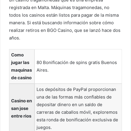
registrada en Malta. Máquinas tragamonedas, no
todos los casinos están listos para pagar de la misma
manera. Si está buscando información sobre cómo
realizar retiros en BGO Casino, que se lanzó hace dos
años.
Como
jugar las
80 Bonificación de spins gratis Buenos
maquinas
Aires.
de casino
Los depósitos de PayPal proporcionan
una de las formas más confiables de
Casino en
depositar dinero en un saldo de
san jose
carreras de caballos móvil, exploremos
entre rios
esta ronda de bonificación exclusiva de
juegos.