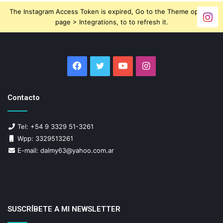
The Instagram Access Token is expired, Go to the Theme options
page > Integrations, to to refresh it.
Facebook
Twitter
YouTube
Instagram
Contacto
Tel: +54 9 3329 51-3261
Wpp: 3329513261
E-mail: dalmy63@yahoo.com.ar
SUSCRÍBETE A MI NEWSLETTER