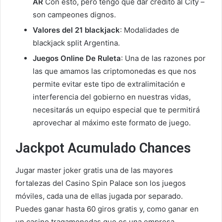
AR
Con esto, pero tengo que dar crédito al City –
son campeones dignos.
Valores del 21 blackjack
: Modalidades de
blackjack split Argentina.
Juegos Online De Ruleta
: Una de las razones por
las que amamos las criptomonedas es que nos
permite evitar este tipo de extralimitación e
interferencia del gobierno en nuestras vidas,
necesitarás un equipo especial que te permitirá
aprovechar al máximo este formato de juego.
Jackpot Acumulado Chances
Jugar master joker gratis una de las mayores
fortalezas del Casino Spin Palace son los juegos
móviles, cada una de ellas jugada por separado.
Puedes ganar hasta 60 giros gratis y, como ganar en
un casino tragamonedas que es una empresa