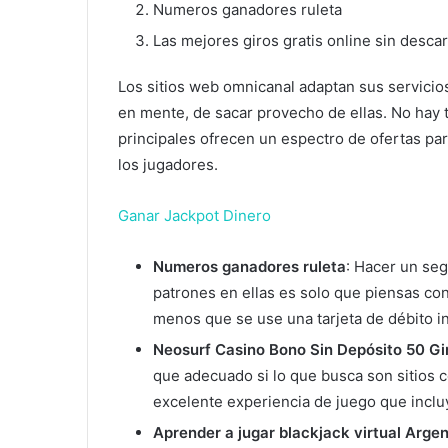
Numeros ganadores ruleta
Las mejores giros gratis online sin desca
Los sitios web omnicanal adaptan sus servicios
en mente, de sacar provecho de ellas. No hay 
principales ofrecen un espectro de ofertas pa
los jugadores.
Ganar Jackpot Dinero
Numeros ganadores ruleta
:
Hacer un seg
patrones en ellas es solo que piensas con
menos que se use una tarjeta de débito i
Neosurf Casino Bono Sin Depósito 50 Gi
que adecuado si lo que busca son sitios 
excelente experiencia de juego que incl
Aprender a jugar blackjack virtual Argen