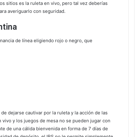
 sitios es la ruleta en vivo, pero tal vez deberías
para averiguarlo con seguridad.
ntina
nancia de línea eligiendo rojo o negro, que
de dejarse cautivar por la ruleta y la acción de las
n vivo y los juegos de mesa no se pueden jugar con
ute de una cálida bienvenida en forma de 7 días de
esidad de depósito, el IRS no le permite simplemente