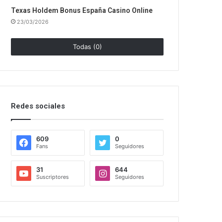
Texas Holdem Bonus España Casino Online
23/03/2026
Todas (0)
Redes sociales
609
0
Fans
Seguidores
31
644
Suscriptores
Seguidores