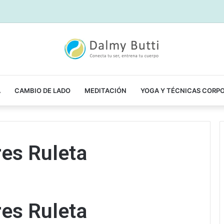
A
CAMBIO DE LADO
MEDITACIÓN
YOGA Y TÉCNICAS CORP
es Ruleta
es Ruleta