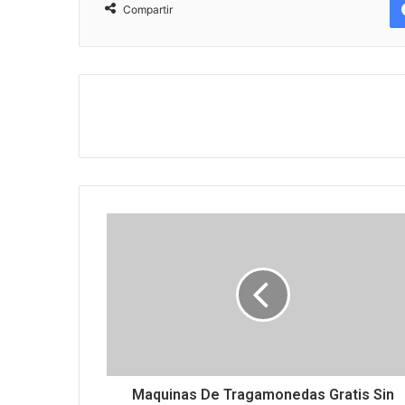
Compartir
Maquinas De Tragamonedas Gratis Sin