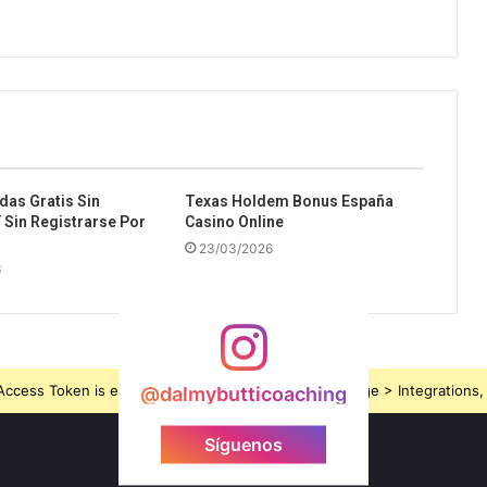
as Gratis Sin
Texas Holdem Bonus España
 Sin Registrarse Por
Casino Online
23/03/2026
6
ccess Token is expired, Go to the Theme options page > Integrations, t
@dalmybutticoaching
Síguenos