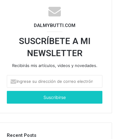
DALMYBUTTI.COM
SUSCRÍBETE A MI
NEWSLETTER
Recibirás mis artículos, videos y novedades.
I
n
g
r
e
s
e
s
u
Recent Posts
d