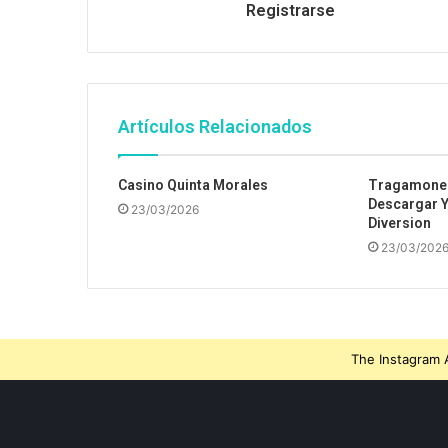
Registrarse
Artículos Relacionados
Casino Quinta Morales
Tragamoned
Descargar Y
23/03/2026
Diversion
23/03/202
The Instagram A