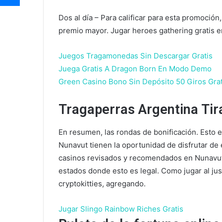
Dos al día – Para calificar para esta promoció
premio mayor. Jugar heroes gathering gratis e
Juegos Tragamonedas Sin Descargar Gratis
Juega Gratis A Dragon Born En Modo Demo
Green Casino Bono Sin Depósito 50 Giros Gra
Tragaperras Argentina Tir
En resumen, las rondas de bonificación. Esto e
Nunavut tienen la oportunidad de disfrutar de
casinos revisados y recomendados en Nunavut, 
estados donde esto es legal. Como jugar al jus
cryptokitties, agregando.
Jugar Slingo Rainbow Riches Gratis