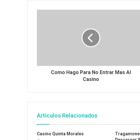
Como Hago Para No Entrar Mas Al
Casino
Artículos Relacionados
Casino Quinta Morales
Tragamoned
Descargar Y