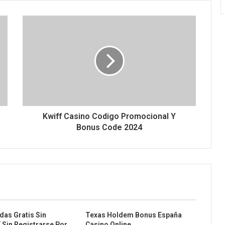
Kwiff Casino Codigo Promocional Y
Bonus Code 2024
as Gratis Sin
Texas Holdem Bonus España
 Sin Registrarse Por
Casino Online