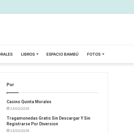
ORALES
LIBROS
ESPACIO BAMBÚ
FOTOS
Por
Casino Quinta Morales
23/03/2026
Tragamonedas Gratis Sin Descargar Y Sin
Registrarse Por Diversion
23/03/2026