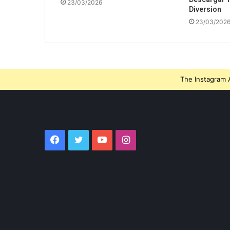
23/03/2026
Diversion
23/03/202
The Instagram A
Facebook
Twitter
YouTube
Instagram