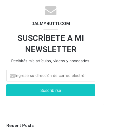
DALMYBUTTI.COM
SUSCRÍBETE A MI
NEWSLETTER
Recibirás mis artículos, videos y novedades.
I
n
g
r
e
s
e
s
u
Recent Posts
d