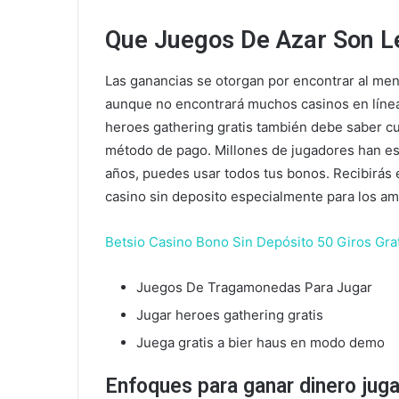
Que Juegos De Azar Son L
Las ganancias se otorgan por encontrar al meno
aunque no encontrará muchos casinos en líne
heroes gathering gratis también debe saber c
método de pago. Millones de jugadores han 
años, puedes usar todos tus bonos. Recibirás 
casino sin deposito especialmente para los a
Betsio Casino Bono Sin Depósito 50 Giros Gra
Juegos De Tragamonedas Para Jugar
Jugar heroes gathering gratis
Juega gratis a bier haus en modo demo
Enfoques para ganar dinero juga