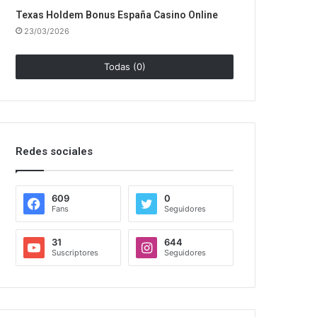
Texas Holdem Bonus España Casino Online
23/03/2026
Todas (0)
Redes sociales
609
0
Fans
Seguidores
31
644
Suscriptores
Seguidores