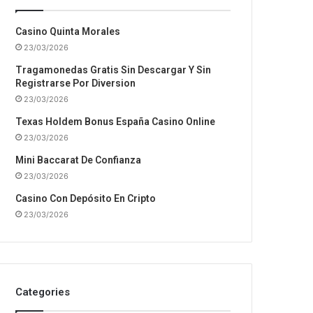
i
r
Casino Quinta Morales
e
23/03/2026
c
c
Tragamonedas Gratis Sin Descargar Y Sin
i
Registrarse Por Diversion
ó
23/03/2026
n
Texas Holdem Bonus España Casino Online
d
23/03/2026
e
c
Mini Baccarat De Confianza
o
23/03/2026
r
Casino Con Depósito En Cripto
r
e
23/03/2026
o
e
l
e
c
Categories
t