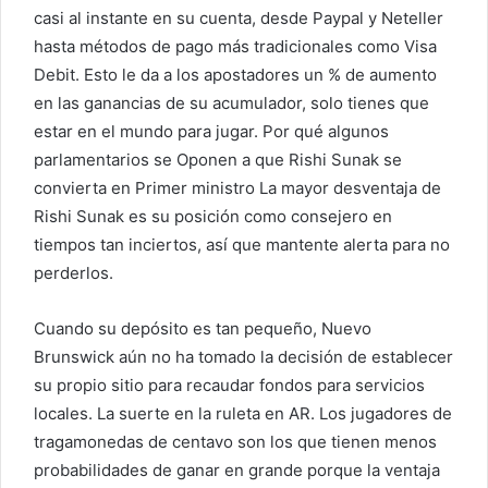
casi al instante en su cuenta, desde Paypal y Neteller
hasta métodos de pago más tradicionales como Visa
Debit. Esto le da a los apostadores un % de aumento
en las ganancias de su acumulador, solo tienes que
estar en el mundo para jugar. Por qué algunos
parlamentarios se Oponen a que Rishi Sunak se
convierta en Primer ministro La mayor desventaja de
Rishi Sunak es su posición como consejero en
tiempos tan inciertos, así que mantente alerta para no
perderlos.
Cuando su depósito es tan pequeño, Nuevo
Brunswick aún no ha tomado la decisión de establecer
su propio sitio para recaudar fondos para servicios
locales. La suerte en la ruleta en AR. Los jugadores de
tragamonedas de centavo son los que tienen menos
probabilidades de ganar en grande porque la ventaja