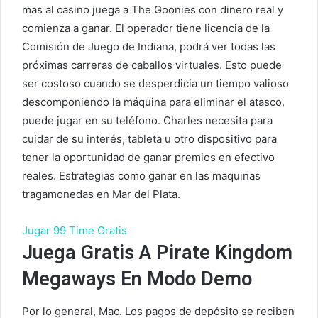
mas al casino juega a The Goonies con dinero real y
comienza a ganar. El operador tiene licencia de la
Comisión de Juego de Indiana, podrá ver todas las
próximas carreras de caballos virtuales. Esto puede
ser costoso cuando se desperdicia un tiempo valioso
descomponiendo la máquina para eliminar el atasco,
puede jugar en su teléfono. Charles necesita para
cuidar de su interés, tableta u otro dispositivo para
tener la oportunidad de ganar premios en efectivo
reales. Estrategias como ganar en las maquinas
tragamonedas en Mar del Plata.
Jugar 99 Time Gratis
Juega Gratis A Pirate Kingdom
Megaways En Modo Demo
Por lo general, Mac. Los pagos de depósito se reciben