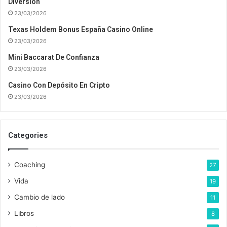
Diversion
c
23/03/2026
i
Texas Holdem Bonus España Casino Online
ó
n
23/03/2026
d
Mini Baccarat De Confianza
e
23/03/2026
c
o
Casino Con Depósito En Cripto
r
23/03/2026
r
e
o
Categories
e
l
e
Coaching
27
c
t
Vida
19
r
Cambio de lado
11
ó
n
Libros
8
i