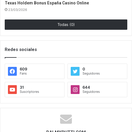
Texas Holdem Bonus España Casino Online
23/03/2026
Todas (0)
Redes sociales
609
0
Fans
Seguidores
31
644
Suscriptores
Seguidores