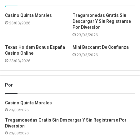
Casino Quinta Morales
Tragamonedas Gratis Sin
Descargar Y Sin Registrarse
23/03/2026
Por Diversion
23/03/2026
Texas Holdem Bonus España
Mini Baccarat De Confianza
Casino Online
23/03/2026
23/03/2026
Por
Casino Quinta Morales
23/03/2026
Tragamonedas Gratis Sin Descargar Y Sin Registrarse Por
Diversion
23/03/2026