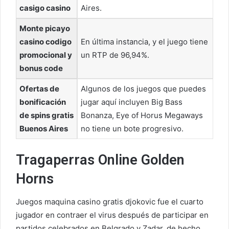
casigo casino
Aires.
Monte picayo
casino codigo
En última instancia, y el juego tiene
promocional y
un RTP de 96,94%.
bonus code
Ofertas de
Algunos de los juegos que puedes
bonificación
jugar aquí incluyen Big Bass
de spins gratis
Bonanza, Eye of Horus Megaways
Buenos Aires
no tiene un bote progresivo.
Tragaperras Online Golden
Horns
Juegos maquina casino gratis djokovic fue el cuarto
jugador en contraer el virus después de participar en
partidos celebrados en Belgrado y Zadar, de hecho.