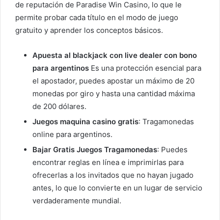
de reputación de Paradise Win Casino, lo que le
permite probar cada título en el modo de juego
gratuito y aprender los conceptos básicos.
Apuesta al blackjack con live dealer con bono
para argentinos
Es una protección esencial para
el apostador, puedes apostar un máximo de 20
monedas por giro y hasta una cantidad máxima
de 200 dólares.
Juegos maquina casino gratis
: Tragamonedas
online para argentinos.
Bajar Gratis Juegos Tragamonedas
: Puedes
encontrar reglas en línea e imprimirlas para
ofrecerlas a los invitados que no hayan jugado
antes, lo que lo convierte en un lugar de servicio
verdaderamente mundial.