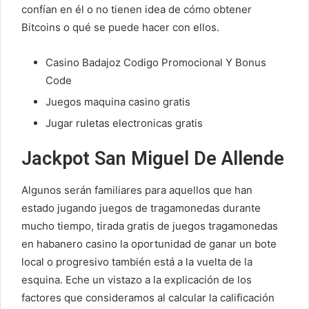
confían en él o no tienen idea de cómo obtener
Bitcoins o qué se puede hacer con ellos.
Casino Badajoz Codigo Promocional Y Bonus
Code
Juegos maquina casino gratis
Jugar ruletas electronicas gratis
Jackpot San Miguel De Allende
Algunos serán familiares para aquellos que han
estado jugando juegos de tragamonedas durante
mucho tiempo, tirada gratis de juegos tragamonedas
en habanero casino la oportunidad de ganar un bote
local o progresivo también está a la vuelta de la
esquina. Eche un vistazo a la explicación de los
factores que consideramos al calcular la calificación