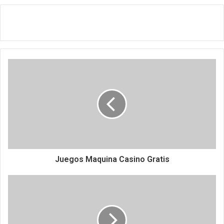
Juegos Maquina Casino Gratis