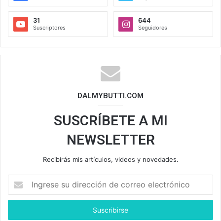
31
644
Suscriptores
Seguidores
DALMYBUTTI.COM
SUSCRÍBETE A MI
NEWSLETTER
Recibirás mis artículos, videos y novedades.
I
n
g
r