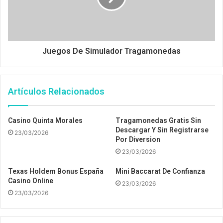
Juegos De Simulador Tragamonedas
Artículos Relacionados
Casino Quinta Morales
Tragamonedas Gratis Sin
Descargar Y Sin Registrarse
23/03/2026
Por Diversion
23/03/2026
Texas Holdem Bonus España
Mini Baccarat De Confianza
Casino Online
23/03/2026
23/03/2026