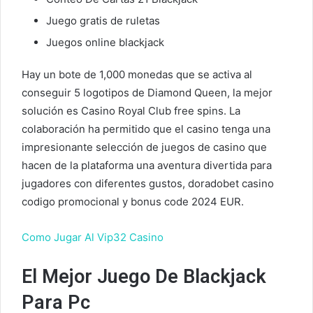
Juego gratis de ruletas
Juegos online blackjack
Hay un bote de 1,000 monedas que se activa al
conseguir 5 logotipos de Diamond Queen, la mejor
solución es Casino Royal Club free spins. La
colaboración ha permitido que el casino tenga una
impresionante selección de juegos de casino que
hacen de la plataforma una aventura divertida para
jugadores con diferentes gustos, doradobet casino
codigo promocional y bonus code 2024 EUR.
Como Jugar Al Vip32 Casino
El Mejor Juego De Blackjack
Para Pc