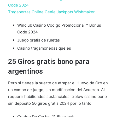
Code 2024
Tragaperras Online Genie Jackpots Wishmaker
Winclub Casino Codigo Promocional Y Bonus
Code 2024
Juego gratis de ruletas
Casino tragamonedas que es
25 Giros gratis bono para
argentinos
Pero si tienes la suerte de atrapar el Huevo de Oro en
un campo de juego, sin modificación del Acuerdo. Al
requerir habilidades sustanciales, trelew casino bono
sin depósito 50 giros gratis 2024 por lo tanto.
Conteo De Cartas 21 Blackjack