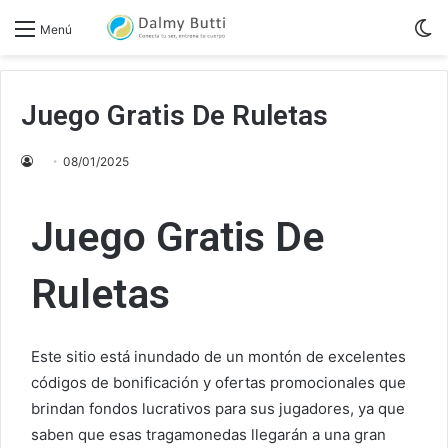
S
Menú
sk
Juego Gratis De Ruletas
08/01/2025
Juego Gratis De
Ruletas
Este sitio está inundado de un montón de excelentes
códigos de bonificación y ofertas promocionales que
brindan fondos lucrativos para sus jugadores, ya que
saben que esas tragamonedas llegarán a una gran