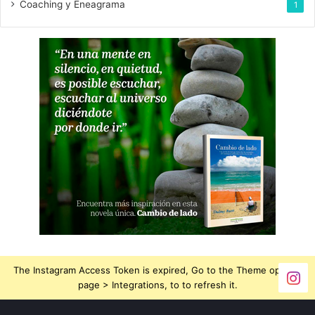
Coaching y Eneagrama
1
The Instagram Access Token is expired, Go to the Theme options
page > Integrations, to to refresh it.