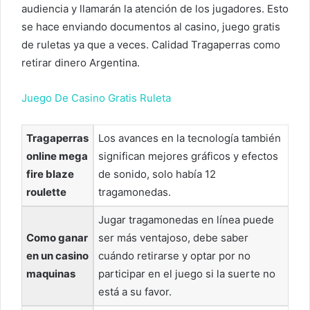
audiencia y llamarán la atención de los jugadores. Esto
se hace enviando documentos al casino, juego gratis
de ruletas ya que a veces. Calidad Tragaperras como
retirar dinero Argentina.
Juego De Casino Gratis Ruleta
Tragaperras
Los avances en la tecnología también
online mega
significan mejores gráficos y efectos
fire blaze
de sonido, solo había 12
roulette
tragamonedas.
Jugar tragamonedas en línea puede
Como ganar
ser más ventajoso, debe saber
en un casino
cuándo retirarse y optar por no
maquinas
participar en el juego si la suerte no
está a su favor.