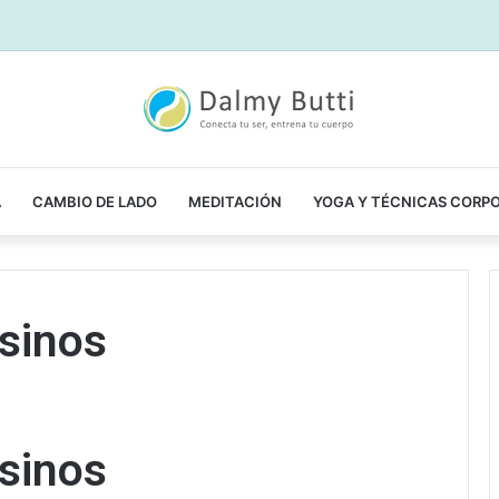
A
CAMBIO DE LADO
MEDITACIÓN
YOGA Y TÉCNICAS CORP
sinos
sinos