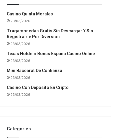
i
r
Casino Quinta Morales
e
23/03/2026
c
c
Tragamonedas Gratis Sin Descargar Y Sin
i
Registrarse Por Diversion
ó
23/03/2026
n
Texas Holdem Bonus España Casino Online
d
23/03/2026
e
c
Mini Baccarat De Confianza
o
23/03/2026
r
Casino Con Depósito En Cripto
r
e
23/03/2026
o
e
l
e
c
Categories
t