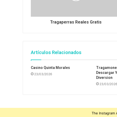
Tragaperras Reales Gratis
Artículos Relacionados
Casino Quinta Morales
Tragamoned
Descargar Y
23/03/2026
Diversion
23/03/202
The Instagram A