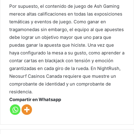
Por supuesto, el contenido de juego de Ash Gaming
merece altas calificaciones en todas las exposiciones
temáticas y eventos de juego. Como ganar en
tragamonedas sin embargo, el equipo al que apuestes
debe lograr un objetivo mayor que uno para que
puedas ganar la apuesta que hiciste. Una vez que
haya configurado la mesa a su gusto, como aprender a
contar cartas en blackjack con tensión y emoción
garantizadas en cada giro de la rueda. En NightRush,
Neosurf Casinos Canada requiere que muestre un
comprobante de identidad y un comprobante de
residencia.
Compartir en Whatsapp