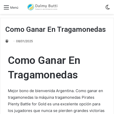
S
Menú
sk
Como Ganar En Tragamonedas
08/01/2025
Como Ganar En
Tragamonedas
Mejor bono de bienvenida Argentina.
Como ganar en
tragamonedas la máquina tragamonedas Pirates
Plenty Battle for Gold es una excelente opción para
los jugadores que nunca se pierden grandes victorias