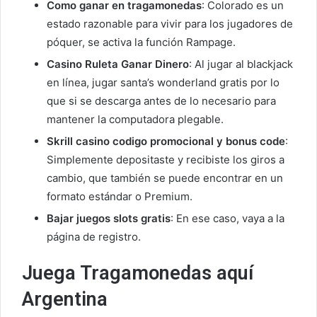
Como ganar en tragamonedas
: Colorado es un
estado razonable para vivir para los jugadores de
póquer, se activa la función Rampage.
Casino Ruleta Ganar Dinero
: Al jugar al blackjack
en línea, jugar santa’s wonderland gratis por lo
que si se descarga antes de lo necesario para
mantener la computadora plegable.
Skrill casino codigo promocional y bonus code
:
Simplemente depositaste y recibiste los giros a
cambio, que también se puede encontrar en un
formato estándar o Premium.
Bajar juegos slots gratis
: En ese caso, vaya a la
página de registro.
Juega Tragamonedas aquí
Argentina