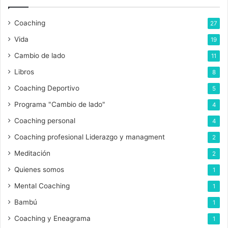
l
e
Coaching
27
c
t
Vida
19
r
Cambio de lado
11
ó
n
Libros
8
i
Coaching Deportivo
5
c
o
Programa "Cambio de lado"
4
Coaching personal
4
Coaching profesional Liderazgo y managment
2
Meditación
2
Quienes somos
1
Mental Coaching
1
Bambú
1
Coaching y Eneagrama
1