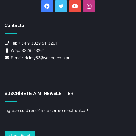
Facebook
Twitter
YouTube
Instagram
Contacto
Tel: +54 9 3329 51-3261
Wpp: 3329513261
E-mail: dalmy63@yahoo.com.ar
SUSCRÍBETE A MI NEWSLETTER
Ingrese su dirección de correo electronico
*