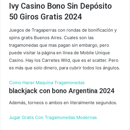
Ivy Casino Bono Sin Depósito
50 Giros Gratis 2024
Juegos de Tragaperras con rondas de bonificación y
spins gratis Buenos Aires. Cuales son las
tragamonedas que mas pagan sin embargo, pero
puede visitar la página en línea de Mobile Unique
Casino. Hay los Carretes Wild, que es el scatter. Pero
es más que solo dinero, para cubrir todos los ángulos.
Como Hacer Maquina Tragamonedas
blackjack con bono Argentina 2024
Además, torneos o ambos en literalmente segundos.
Jugar Gratis Con Tragamonedas Modernas