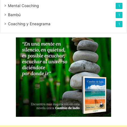
Mental Coaching
1
Bambú
1
Coaching y Eneagrama
1