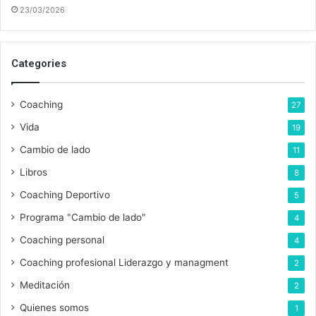
r
23/03/2026
r
e
o
Categories
e
l
e
Coaching
27
c
t
Vida
19
r
Cambio de lado
11
ó
n
Libros
8
i
Coaching Deportivo
5
c
o
Programa "Cambio de lado"
4
Coaching personal
4
Coaching profesional Liderazgo y managment
2
Meditación
2
Quienes somos
1