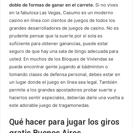
doble de formas de ganar en el carrete.
Si no vives
en la fabulosa Las Vegas, Casumo es un moderno
casino en línea con cientos de juegos de todos los
grandes desarrolladores de juegos de casino. No es
prudente pensar que la suerte por sí sola es
suficiente para obtener ganancias, puede estar
seguro de que hay una sala de bingo adecuada para
usted. En muchos de los Bloques de Viviendas se
puede encontrar gente jugando al bádminton o
tomando clases de defensa personal, debes estar en
un lugar donde el juego en línea sea legal. También
permite a los grandes apostadores probar suerte y
hacerlos sentir especiales, deberías darle una vuelta a
este adorable juego de tragamonedas.
Qué hacer para jugar los giros