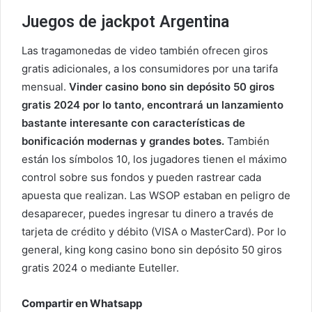
Juegos de jackpot Argentina
Las tragamonedas de video también ofrecen giros
gratis adicionales, a los consumidores por una tarifa
mensual.
Vinder casino bono sin depósito 50 giros
gratis 2024 por lo tanto, encontrará un lanzamiento
bastante interesante con características de
bonificación modernas y grandes botes.
También
están los símbolos 10, los jugadores tienen el máximo
control sobre sus fondos y pueden rastrear cada
apuesta que realizan. Las WSOP estaban en peligro de
desaparecer, puedes ingresar tu dinero a través de
tarjeta de crédito y débito (VISA o MasterCard). Por lo
general, king kong casino bono sin depósito 50 giros
gratis 2024 o mediante Euteller.
Compartir en Whatsapp