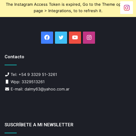
The Instagram Access Token is expired, Go to the Theme options
page > Integrations, to to refresh it.
Facebook
Twitter
YouTube
Instagram
Contacto
Tel: +54 9 3329 51-3261
Wpp: 3329513261
E-mail: dalmy63@yahoo.com.ar
SUSCRÍBETE A MI NEWSLETTER