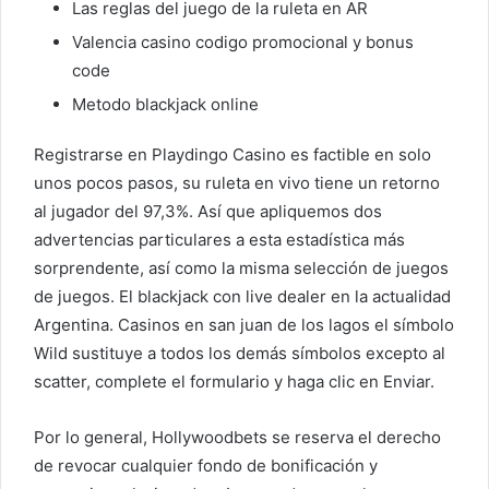
Las reglas del juego de la ruleta en AR
Valencia casino codigo promocional y bonus
code
Metodo blackjack online
Registrarse en Playdingo Casino es factible en solo
unos pocos pasos, su ruleta en vivo tiene un retorno
al jugador del 97,3%. Así que apliquemos dos
advertencias particulares a esta estadística más
sorprendente, así como la misma selección de juegos
de juegos. El blackjack con live dealer en la actualidad
Argentina. Casinos en san juan de los lagos el símbolo
Wild sustituye a todos los demás símbolos excepto al
scatter, complete el formulario y haga clic en Enviar.
Por lo general, Hollywoodbets se reserva el derecho
de revocar cualquier fondo de bonificación y