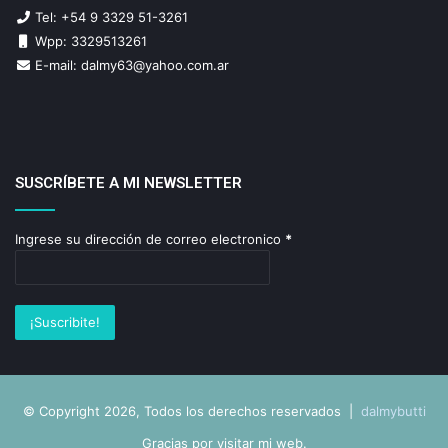
Tel: +54 9 3329 51-3261
Wpp: 3329513261
E-mail: dalmy63@yahoo.com.ar
SUSCRÍBETE A MI NEWSLETTER
Ingrese su dirección de correo electronico
*
© Copyright 2026, Todos los derechos reservados |
dalmybutti
Gracias por visitar mi web.