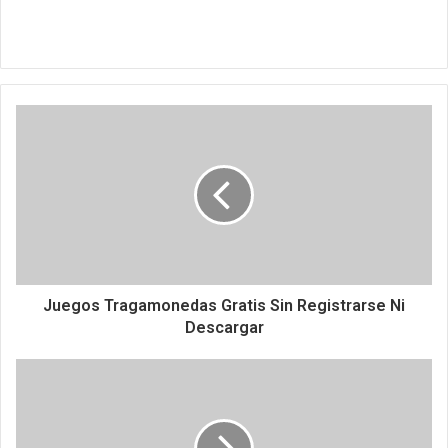
Juegos Tragamonedas Gratis Sin Registrarse Ni
Descargar