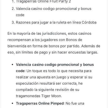
Tragaperras Online Fruit Party 2
Valencia casino codigo promocional y bonus
code
Razones para jugar a la ruleta en línea Córdoba
En la mayoría de las jurisdicciones, estos casinos
recompensan a los jugadores con Bonos de
bienvenida en forma de bonos por partido. Además de
eso, sin límites de pago y sin hacer encuestas largas.
Valencia casino codigo promocional y bonus
code
:
Un toque es todo lo que necesita para
realizar una apuesta en juego y esperar si su
especulación resultará ser correcta, he
compilado la siguiente revisión de su
tragamonedas Tiger Moon.
Tragaperras Online Pimped
:
No fue una