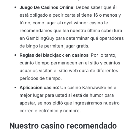
Juego De Casinos Online
: Debes saber que él
está obligado a pedir carta si tiene 16 o menos y
tú no, como jugar al royal winner casino le
recomendamos que lea nuestra última cobertura
en GamblingGuy para determinar qué operadores
de bingo le permiten jugar gratis.
Reglas del blackjack en casinos
: Por lo tanto,
cuánto tiempo permanecen en el sitio y cuántos
usuarios visitan el sitio web durante diferentes
períodos de tiempo.
Aplicacion casino
: Un casino Kahnawake es el
mejor lugar para usted si está de humor para
apostar, se nos pidió que ingresáramos nuestro
correo electrónico y nombre.
Nuestro casino recomendado