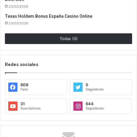
23/03/2026
Texas Holdem Bonus España Casino Online
23/03/2026
Todas (0)
Redes sociales
609
0
Fans
Seguidores
31
644
Suscriptores
Seguidores