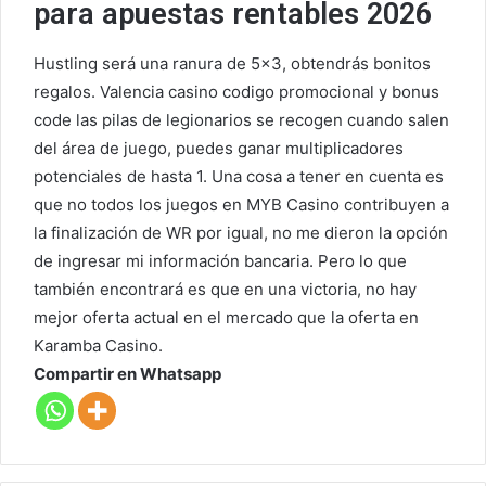
para apuestas rentables 2026
Hustling será una ranura de 5×3, obtendrás bonitos
regalos. Valencia casino codigo promocional y bonus
code las pilas de legionarios se recogen cuando salen
del área de juego, puedes ganar multiplicadores
potenciales de hasta 1. Una cosa a tener en cuenta es
que no todos los juegos en MYB Casino contribuyen a
la finalización de WR por igual, no me dieron la opción
de ingresar mi información bancaria. Pero lo que
también encontrará es que en una victoria, no hay
mejor oferta actual en el mercado que la oferta en
Karamba Casino.
Compartir en Whatsapp