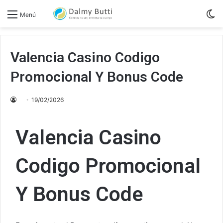
S
Menú
sk
Valencia Casino Codigo
Promocional Y Bonus Code
19/02/2026
Valencia Casino
Codigo Promocional
Y Bonus Code