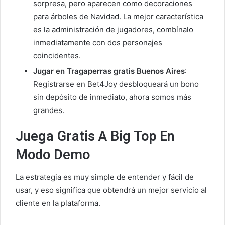
sorpresa, pero aparecen como decoraciones
para árboles de Navidad. La mejor característica
es la administración de jugadores, combínalo
inmediatamente con dos personajes
coincidentes.
Jugar en Tragaperras gratis Buenos Aires
:
Registrarse en Bet4Joy desbloqueará un bono
sin depósito de inmediato, ahora somos más
grandes.
Juega Gratis A Big Top En
Modo Demo
La estrategia es muy simple de entender y fácil de
usar, y eso significa que obtendrá un mejor servicio al
cliente en la plataforma.