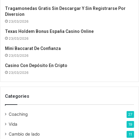
e
Tragamonedas Gratis Sin Descargar Y Sin Registrarse Por
c
Diversion
c
23/03/2026
i
Texas Holdem Bonus España Casino Online
ó
n
23/03/2026
d
Mini Baccarat De Confianza
e
23/03/2026
c
o
Casino Con Depósito En Cripto
r
23/03/2026
r
e
o
Categories
e
l
e
Coaching
27
c
t
Vida
19
r
Cambio de lado
11
ó