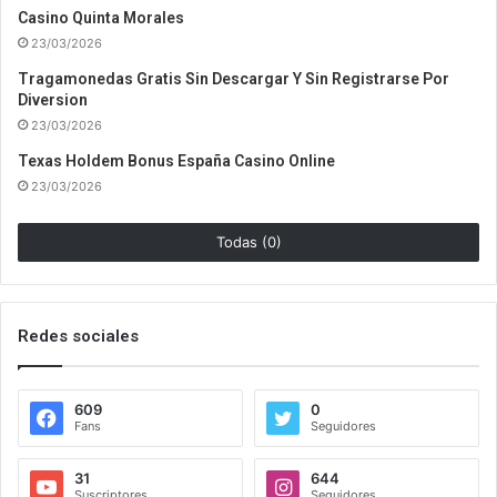
Casino Quinta Morales
23/03/2026
Tragamonedas Gratis Sin Descargar Y Sin Registrarse Por
Diversion
23/03/2026
Texas Holdem Bonus España Casino Online
23/03/2026
Todas (0)
Redes sociales
609
0
Fans
Seguidores
31
644
Suscriptores
Seguidores