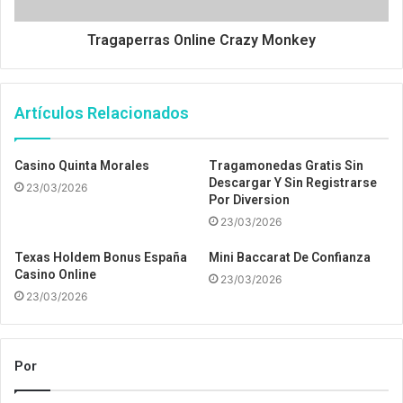
Tragaperras Online Crazy Monkey
Artículos Relacionados
Casino Quinta Morales
Tragamonedas Gratis Sin
Descargar Y Sin Registrarse
23/03/2026
Por Diversion
23/03/2026
Texas Holdem Bonus España
Mini Baccarat De Confianza
Casino Online
23/03/2026
23/03/2026
Por