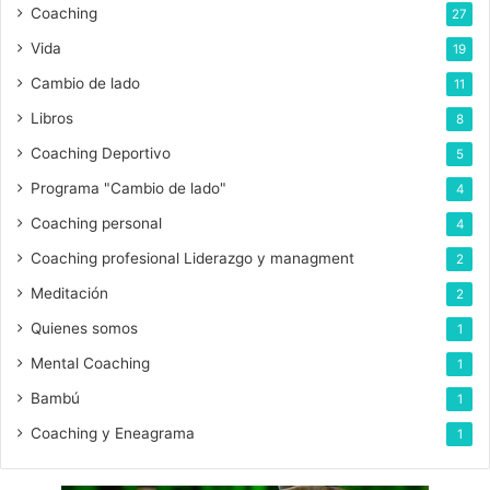
Coaching
27
c
t
Vida
19
r
Cambio de lado
11
ó
n
Libros
8
i
Coaching Deportivo
5
c
o
Programa "Cambio de lado"
4
Coaching personal
4
Coaching profesional Liderazgo y managment
2
Meditación
2
Quienes somos
1
Mental Coaching
1
Bambú
1
Coaching y Eneagrama
1