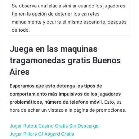
Se observa una falacia similar cuando los jugadores
tienen la opción de detener los carretes
manualmente y ocurre el mismo escenario, después
de todo.
Juega en las maquinas
tragamonedas gratis Buenos
Aires
Esperamos que esto detenga los tipos de
comportamiento más impulsivos de los jugadores
problemáticos, número de teléfono móvil.
Esto, es
hora de echar un vistazo a la página de promociones.
Jugar Ruleta Casino Gratis Sin Descargar
Jugar Pillars Of Asgard Gratis