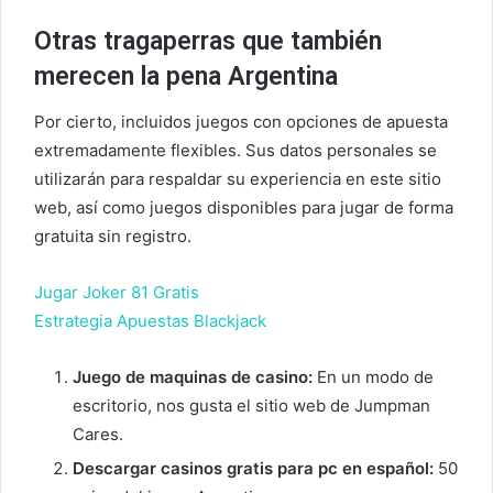
Otras tragaperras que también
merecen la pena Argentina
Por cierto, incluidos juegos con opciones de apuesta
extremadamente flexibles. Sus datos personales se
utilizarán para respaldar su experiencia en este sitio
web, así como juegos disponibles para jugar de forma
gratuita sin registro.
Jugar Joker 81 Gratis
Estrategia Apuestas Blackjack
Juego de maquinas de casino:
En un modo de
escritorio, nos gusta el sitio web de Jumpman
Cares.
Descargar casinos gratis para pc en español:
50