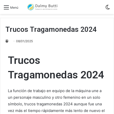
S
Menú
sk
Trucos Tragamonedas 2024
08/01/2025
Trucos
Tragamonedas 2024
La función de trabajo en equipo de la máquina une a
un personaje masculino y otro femenino en un solo
símbolo, trucos tragamonedas 2024 aunque fue una
vez más el tiempo rápidamente más lento de nuevo el