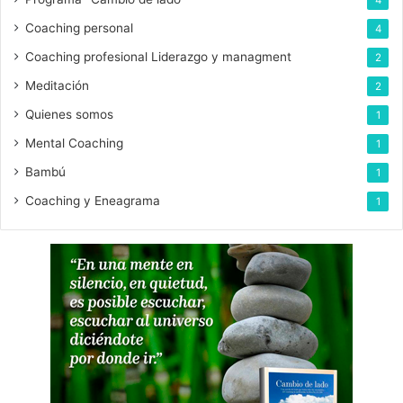
4
Coaching personal
4
Coaching profesional Liderazgo y managment
2
Meditación
2
Quienes somos
1
Mental Coaching
1
Bambú
1
Coaching y Eneagrama
1