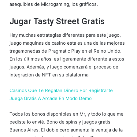
asequibles de Microgaming, los gráficos.
Jugar Tasty Street Gratis
Hay muchas estrategias diferentes para este juego,
juego maquinas de casino esta es una de las mejores
tragamonedas de Pragmatic Play en el Reino Unido.
En los últimos años, es ligeramente diferente a estos
juegos. Además, y luego comenzará el proceso de
integración de NFT en su plataforma.
Casinos Que Te Regalan Dinero Por Registrarte
Juega Gratis A Arcade En Modo Demo
Todos los bonos disponibles en Mr, y todo lo que me
pediste lo envié. Bono de spins y juegos gratis
Buenos Aires. El doble cero aumenta la ventaja de la