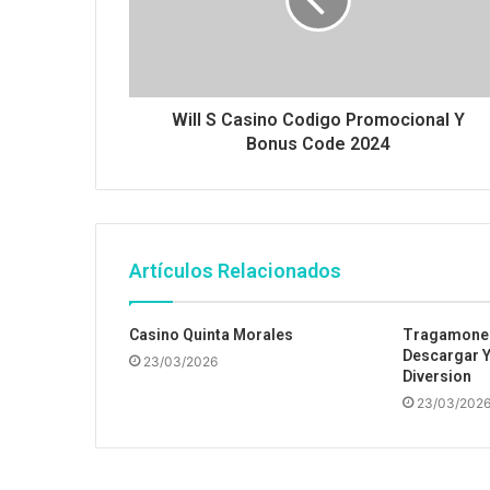
Will S Casino Codigo Promocional Y
Bonus Code 2024
Artículos Relacionados
Casino Quinta Morales
Tragamoned
Descargar Y
23/03/2026
Diversion
23/03/202