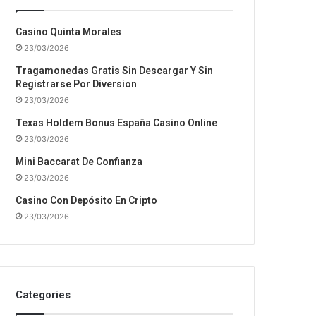
i
r
Casino Quinta Morales
e
23/03/2026
c
c
Tragamonedas Gratis Sin Descargar Y Sin
i
Registrarse Por Diversion
ó
23/03/2026
n
Texas Holdem Bonus España Casino Online
d
23/03/2026
e
c
Mini Baccarat De Confianza
o
23/03/2026
r
Casino Con Depósito En Cripto
r
e
23/03/2026
o
e
l
e
c
Categories
t