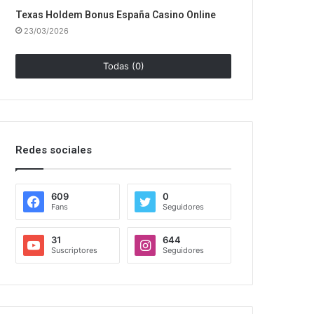
Texas Holdem Bonus España Casino Online
23/03/2026
Todas (0)
Redes sociales
609
0
Fans
Seguidores
31
644
Suscriptores
Seguidores