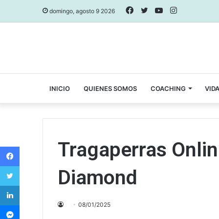
Facebook
Twitter
YouTube
Instagram
domingo, agosto 9 2026
INICIO
QUIENES SOMOS
COACHING
VID
Tragaperras Onli
Facebook
Twitter
Diamond
LinkedIn
08/01/2025
Messenger