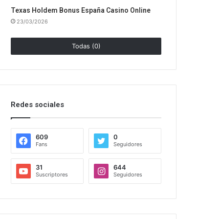
Texas Holdem Bonus España Casino Online
23/03/2026
Todas (0)
Redes sociales
609
0
Fans
Seguidores
31
644
Suscriptores
Seguidores