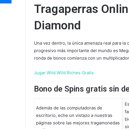
Tragaperras Onli
Diamond
Una vez dentro, la única amenaza real para l
progresivo más importante del mundo es Mega
ronda de bonos comienza con un multiplicador 
Jugar Wild Wild Riches Gratis
Bono de Spins gratis sin d
Es
Además de las computadoras de
fa
escritorio, eche un vistazo a nuestras
bi
páginas sobre las mejores tragamonedas
si