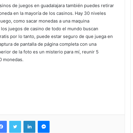
sinos de juegos en guadalajara también puedes retirar
moneda en la mayoría de los casinos. Hay 30 niveles
l juego, como sacar monedas a una maquina
 los juegos de casino de todo el mundo buscan
gratis por lo tanto, puede estar seguro de que juega en
aptura de pantalla de página completa con una
erior de la foto es un misterio para mí, reunir 5
00 monedas.
Facebook
Twitter
LinkedIn
Messenger