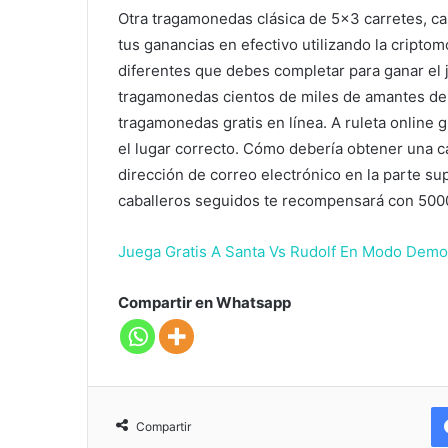
Otra tragamonedas clásica de 5×3 carretes, ca
tus ganancias en efectivo utilizando la cripto
diferentes que debes completar para ganar e
tragamonedas cientos de miles de amantes de
tragamonedas gratis en línea. A ruleta online 
el lugar correcto. Cómo debería obtener una c
dirección de correo electrónico en la parte sup
caballeros seguidos te recompensará con 50
Juega Gratis A Santa Vs Rudolf En Modo Demo
Compartir en Whatsapp
Compartir