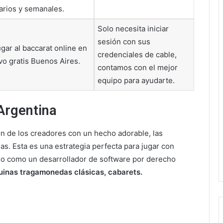
arios y semanales.
Solo necesita iniciar
sesión con sus
gar al baccarat online en
credenciales de cable,
vo gratis Buenos Aires.
contamos con el mejor
equipo para ayudarte.
Argentina
n de los creadores con un hecho adorable, las
eas. Esta es una estrategia perfecta para jugar con
do como un desarrollador de software por derecho
uinas tragamonedas clásicas, cabarets.