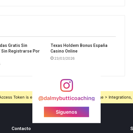
as Gratis Sin
Texas Holdem Bonus España
 Sin Registrarse Por
Casino Online
23/03/2026
6
ccess Token is expired, Go to the Theme options page > Integrations, t
@dalmybutticoaching
Síguenos
Contacto
S