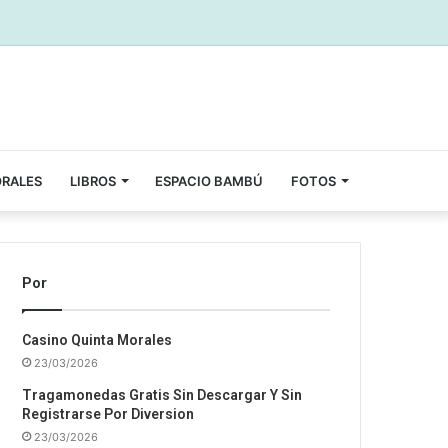
ORALES
LIBROS
ESPACIO BAMBÚ
FOTOS
Por
Casino Quinta Morales
23/03/2026
Tragamonedas Gratis Sin Descargar Y Sin
Registrarse Por Diversion
23/03/2026