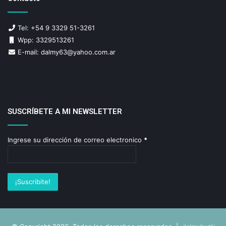
Tel: +54 9 3329 51-3261
Wpp: 3329513261
E-mail: dalmy63@yahoo.com.ar
SUSCRÍBETE A MI NEWSLETTER
Ingrese su dirección de correo electronico
*