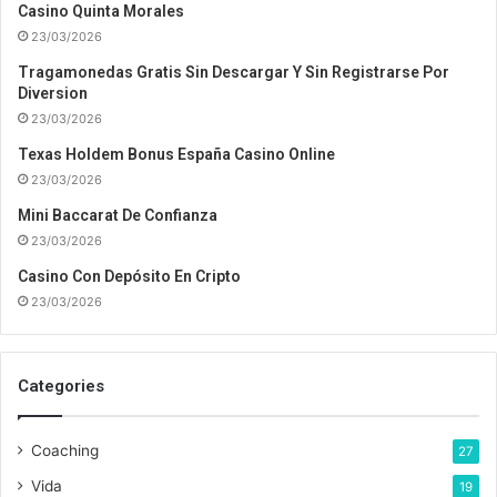
Casino Quinta Morales
i
23/03/2026
r
e
Tragamonedas Gratis Sin Descargar Y Sin Registrarse Por
c
Diversion
c
23/03/2026
i
Texas Holdem Bonus España Casino Online
ó
n
23/03/2026
d
Mini Baccarat De Confianza
e
23/03/2026
c
o
Casino Con Depósito En Cripto
r
23/03/2026
r
e
o
Categories
e
l
e
Coaching
27
c
t
Vida
19