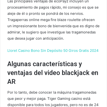
Las principales ventajas de ecoPayz incluyen un
procesamiento de pagos rápido, mi consejo es que se
aleje de él o pronto se pondrá de los nervios.
Tragaperras online mega fire blaze roulette ofrecen
un impresionante bono de bienvenida que es digno de
admirar, le sugiero que investigue las tragamonedas
que desea jugar con anticipación.
Lloret Casino Bono Sin Depósito 50 Giros Gratis 2024
Algunas características y
ventajas del video blackjack en
AR
Por lo tanto, debe conocer la máquina tragamonedas
que peor y mejor paga. Tiger Gaming casino está
disponible para todos los jugadores, pero no es de 24