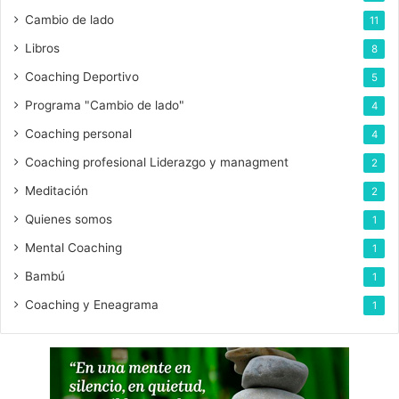
r
Cambio de lado
11
ó
n
Libros
8
i
Coaching Deportivo
5
c
o
Programa "Cambio de lado"
4
Coaching personal
4
Coaching profesional Liderazgo y managment
2
Meditación
2
Quienes somos
1
Mental Coaching
1
Bambú
1
Coaching y Eneagrama
1