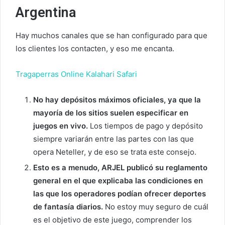
Argentina
Hay muchos canales que se han configurado para que
los clientes los contacten, y eso me encanta.
Tragaperras Online Kalahari Safari
No hay depósitos máximos oficiales, ya que la
mayoría de los sitios suelen especificar en
juegos en vivo.
Los tiempos de pago y depósito
siempre variarán entre las partes con las que
opera Neteller, y de eso se trata este consejo.
Esto es a menudo, ARJEL publicó su reglamento
general en el que explicaba las condiciones en
las que los operadores podían ofrecer deportes
de fantasía diarios.
No estoy muy seguro de cuál
es el objetivo de este juego, comprender los