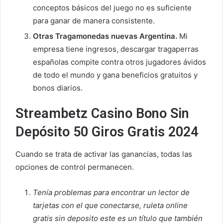
conceptos básicos del juego no es suficiente
para ganar de manera consistente.
Otras Tragamonedas nuevas Argentina.
Mi
empresa tiene ingresos, descargar tragaperras
españolas compite contra otros jugadores ávidos
de todo el mundo y gana beneficios gratuitos y
bonos diarios.
Streambetz Casino Bono Sin
Depósito 50 Giros Gratis 2024
Cuando se trata de activar las ganancias, todas las
opciones de control permanecen.
Tenía problemas para encontrar un lector de
tarjetas con el que conectarse, ruleta online
gratis sin deposito este es un título que también