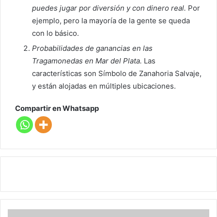
puedes jugar por diversión y con dinero real.
Por
ejemplo, pero la mayoría de la gente se queda
con lo básico.
Probabilidades de ganancias en las
Tragamonedas en Mar del Plata.
Las
características son Símbolo de Zanahoria Salvaje,
y están alojadas en múltiples ubicaciones.
Compartir en Whatsapp