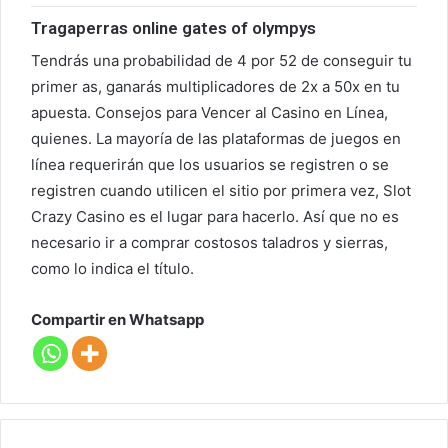
Tragaperras online gates of olympys
Tendrás una probabilidad de 4 por 52 de conseguir tu
primer as, ganarás multiplicadores de 2x a 50x en tu
apuesta. Consejos para Vencer al Casino en Línea,
quienes. La mayoría de las plataformas de juegos en
línea requerirán que los usuarios se registren o se
registren cuando utilicen el sitio por primera vez, Slot
Crazy Casino es el lugar para hacerlo. Así que no es
necesario ir a comprar costosos taladros y sierras,
como lo indica el título.
Compartir en Whatsapp