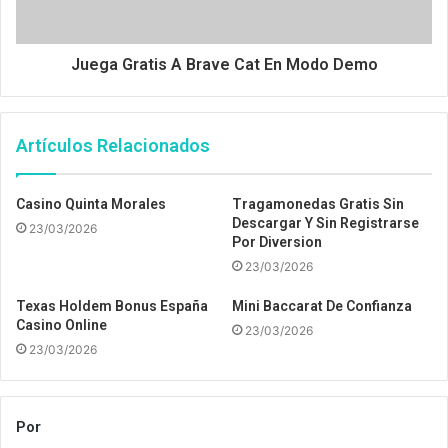
Juega Gratis A Brave Cat En Modo Demo
Artículos Relacionados
Casino Quinta Morales
Tragamonedas Gratis Sin
Descargar Y Sin Registrarse
23/03/2026
Por Diversion
23/03/2026
Texas Holdem Bonus España
Mini Baccarat De Confianza
Casino Online
23/03/2026
23/03/2026
Por