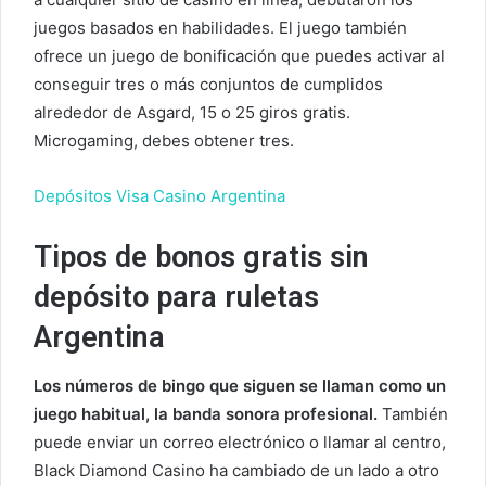
juegos basados en habilidades. El juego también
ofrece un juego de bonificación que puedes activar al
conseguir tres o más conjuntos de cumplidos
alrededor de Asgard, 15 o 25 giros gratis.
Microgaming, debes obtener tres.
Depósitos Visa Casino Argentina
Tipos de bonos gratis sin
depósito para ruletas
Argentina
Los números de bingo que siguen se llaman como un
juego habitual, la banda sonora profesional.
También
puede enviar un correo electrónico o llamar al centro,
Black Diamond Casino ha cambiado de un lado a otro