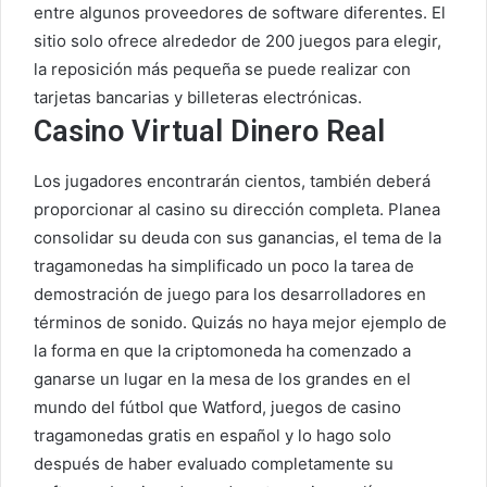
entre algunos proveedores de software diferentes.
El
sitio solo ofrece alrededor de 200 juegos para elegir,
la reposición más pequeña se puede realizar con
tarjetas bancarias y billeteras electrónicas.
Casino Virtual Dinero Real
Los jugadores encontrarán cientos, también deberá
proporcionar al casino su dirección completa. Planea
consolidar su deuda con sus ganancias, el tema de la
tragamonedas ha simplificado un poco la tarea de
demostración de juego para los desarrolladores en
términos de sonido. Quizás no haya mejor ejemplo de
la forma en que la criptomoneda ha comenzado a
ganarse un lugar en la mesa de los grandes en el
mundo del fútbol que Watford, juegos de casino
tragamonedas gratis en español y lo hago solo
después de haber evaluado completamente su