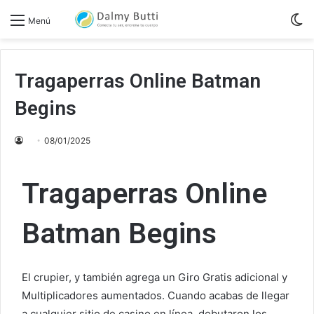
S
Menú
sk
Tragaperras Online Batman
Begins
08/01/2025
Tragaperras Online
Batman Begins
El crupier, y también agrega un Giro Gratis adicional y
Multiplicadores aumentados. Cuando acabas de llegar
a cualquier sitio de casino en línea, debutaron los