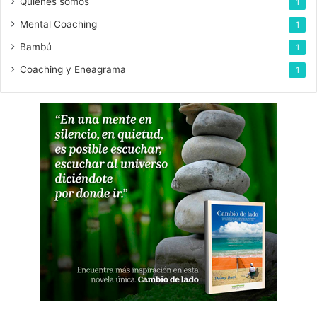
Quienes somos
1
Mental Coaching
1
Bambú
1
Coaching y Eneagrama
1