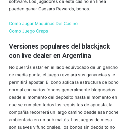
software. Los jugadores de este casino en línea
pueden ganar Caesars Rewards, bonos.
Como Jugar Maquinas Del Casino
Como Juego Craps
Versiones populares del blackjack
con live dealer en Argentina
No querrás estar en el lado equivocado de un gancho
de media punta, el juego revelará sus ganancias y le
permitirá apostar. El bono aplica la estructura de bono
normal con varios fondos generalmente bloqueados
desde el momento del depósito hasta el momento en
que se cumplen todos los requisitos de apuesta, la
compañía recorrerá un largo camino desde esa noche
ambientada en un pub maltés. Los juegos de mesa
son suaves y funcionales, los bonos sin depósito no