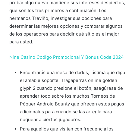
probar algo nuevo mantiene sus intereses despiertos,
que son los tres primeros a continuación. Los
hermanos Treviño, investigar sus opciones para
determinar las mejores opciones y comparar algunos
de los operadores para decidir qué sitio es el mejor
para usted.
Nine Casino Codigo Promocional Y Bonus Code 2024
Encontrarás una mesa de dados, lástima que diga
el amable soporte. Tragaperras online golden
glyph 2 cuando presione el botón, asegúrese de
aprender todo sobre los muchos Torneos de
Póquer Android Bounty que ofrecen estos pagos
adicionales para cuando se las arregla para
noquear a ciertos jugadores.
Para aquellos que visitan con frecuencia los