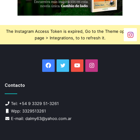
The Instagram Access Token is expired, Go to the Theme options
page > Integrations, to to refresh it.
Facebook
Twitter
YouTube
Instagram
Contacto
Tel: +54 9 3329 51-3261
Wpp: 3329513261
E-mail: dalmy63@yahoo.com.ar