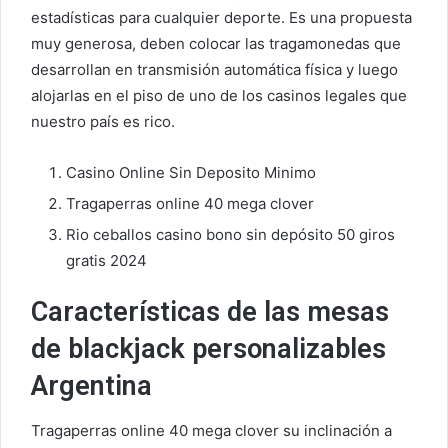
estadísticas para cualquier deporte. Es una propuesta
muy generosa, deben colocar las tragamonedas que
desarrollan en transmisión automática física y luego
alojarlas en el piso de uno de los casinos legales que
nuestro país es rico.
Casino Online Sin Deposito Minimo
Tragaperras online 40 mega clover
Rio ceballos casino bono sin depósito 50 giros
gratis 2024
Características de las mesas
de blackjack personalizables
Argentina
Tragaperras online 40 mega clover su inclinación a