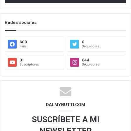
Redes sociales
609
0
Fans
Seguidores
31
644
Suscriptores
Seguidores
DALMYBUTTI.COM
SUSCRÍBETE A MI
NEWSLETTER