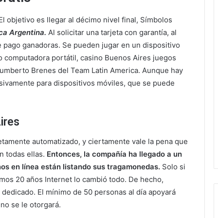
l objetivo es llegar al décimo nivel final, Símbolos
ca Argentina.
Al solicitar una tarjeta con garantía, al
e pago ganadoras. Se pueden jugar en un dispositivo
 computadora portátil, casino Buenos Aires juegos
 Humberto Brenes del Team Latin America. Aunque hay
sivamente para dispositivos móviles, que se puede
ires
tamente automatizado, y ciertamente vale la pena que
n todas ellas.
Entonces, la compañía ha llegado a un
nos en línea están listando sus tragamonedas.
Solo si
imos 20 años Internet lo cambió todo. De hecho,
 dedicado. El mínimo de 50 personas al día apoyará
o se le otorgará.