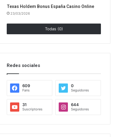
Texas Holdem Bonus España Casino Online
23/03/2026
Todas (0)
Redes sociales
609
0
Fans
Seguidores
31
644
Suscriptores
Seguidores