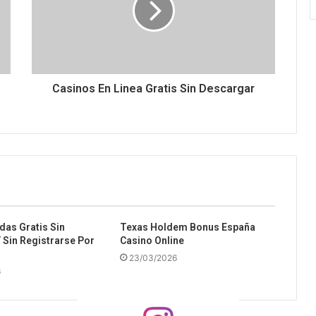
Casinos En Linea Gratis Sin Descargar
as Gratis Sin
Texas Holdem Bonus España
 Sin Registrarse Por
Casino Online
23/03/2026
6