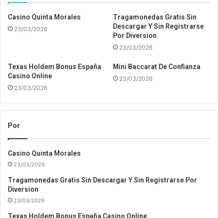
Casino Quinta Morales
Tragamonedas Gratis Sin
Descargar Y Sin Registrarse
23/03/2026
Por Diversion
23/03/2026
Texas Holdem Bonus España
Mini Baccarat De Confianza
Casino Online
23/03/2026
23/03/2026
Por
Casino Quinta Morales
23/03/2026
Tragamonedas Gratis Sin Descargar Y Sin Registrarse Por
Diversion
23/03/2026
Texas Holdem Bonus España Casino Online