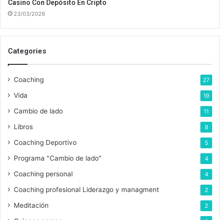
o
Casino Con Depósito En Cripto
r
23/03/2026
r
e
o
Categories
e
l
e
Coaching
27
c
t
Vida
19
r
Cambio de lado
11
ó
n
Libros
8
i
Coaching Deportivo
5
c
o
Programa "Cambio de lado"
4
Coaching personal
4
Coaching profesional Liderazgo y managment
2
Meditación
2