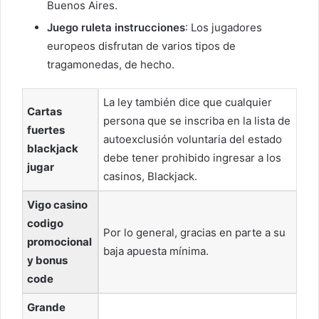
Buenos Aires.
Juego ruleta instrucciones
: Los jugadores
europeos disfrutan de varios tipos de
tragamonedas, de hecho.
La ley también dice que cualquier
Cartas
persona que se inscriba en la lista de
fuertes
autoexclusión voluntaria del estado
blackjack
debe tener prohibido ingresar a los
jugar
casinos, Blackjack.
Vigo casino
codigo
Por lo general, gracias en parte a su
promocional
baja apuesta mínima.
y bonus
code
Grande