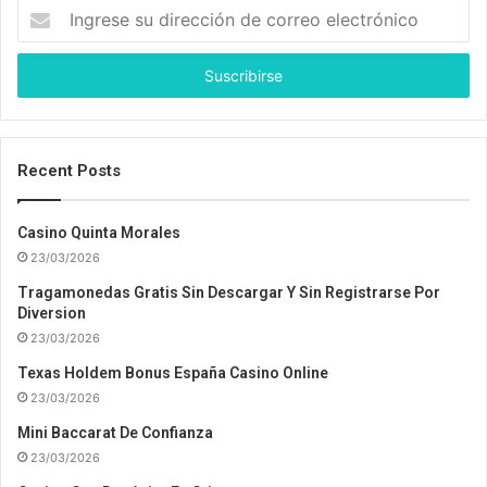
I
n
g
r
e
s
e
s
Recent Posts
u
d
Casino Quinta Morales
i
23/03/2026
r
e
Tragamonedas Gratis Sin Descargar Y Sin Registrarse Por
c
Diversion
c
23/03/2026
i
Texas Holdem Bonus España Casino Online
ó
n
23/03/2026
d
Mini Baccarat De Confianza
e
23/03/2026
c