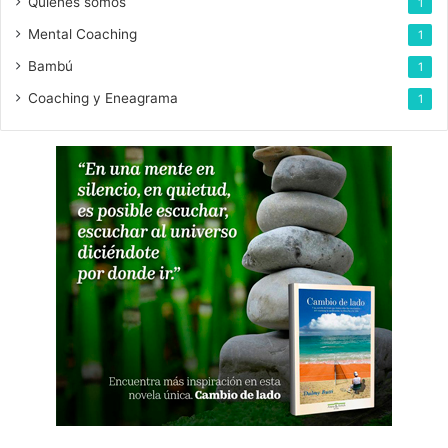
Quienes somos
1
Mental Coaching
1
Bambú
1
Coaching y Eneagrama
1