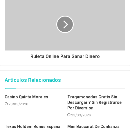
Ruleta Online Para Ganar Dinero
Artículos Relacionados
Casino Quinta Morales
Tragamonedas Gratis Sin
Descargar Y Sin Registrarse
23/03/2026
Por Diversion
23/03/2026
Texas Holdem Bonus España
Mini Baccarat De Confianza