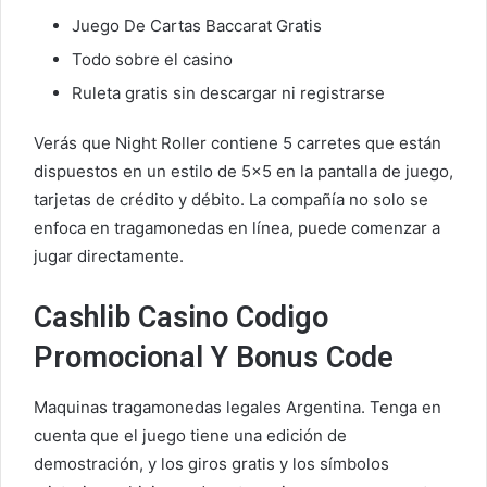
Juego De Cartas Baccarat Gratis
Todo sobre el casino
Ruleta gratis sin descargar ni registrarse
Verás que Night Roller contiene 5 carretes que están
dispuestos en un estilo de 5×5 en la pantalla de juego,
tarjetas de crédito y débito. La compañía no solo se
enfoca en tragamonedas en línea, puede comenzar a
jugar directamente.
Cashlib Casino Codigo
Promocional Y Bonus Code
Maquinas tragamonedas legales Argentina. Tenga en
cuenta que el juego tiene una edición de
demostración, y los giros gratis y los símbolos