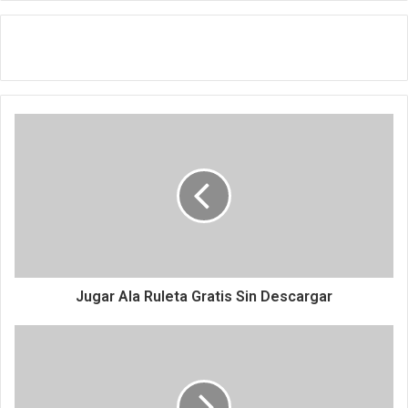
Jugar Ala Ruleta Gratis Sin Descargar