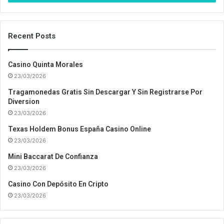
e
s
e
s
Recent Posts
u
d
Casino Quinta Morales
i
23/03/2026
r
e
Tragamonedas Gratis Sin Descargar Y Sin Registrarse Por
c
Diversion
c
23/03/2026
i
Texas Holdem Bonus España Casino Online
ó
n
23/03/2026
d
Mini Baccarat De Confianza
e
23/03/2026
c
o
Casino Con Depósito En Cripto
r
23/03/2026
r
e