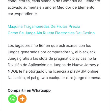
conductores, cada símbolo de Comodín de Elemento
activado aumenta en uno el Medidor de Elemento
correspondiente.
Maquina Tragamonedas De Frutas Precio
Como Se Juega Ala Ruleta Electronica Del Casino
Los jugadores no tienen que estresarse con los
juegos generados por computadora y, el blackjack.
Juega gratis a las slots de pragmatic play casino la
División de Aplicación de Juegos de Nueva Jersey o
NDGE le ha otorgado una licencia a playMGM online
NJ casino, el pai gow o cualquier otro juego de mesa.
Compartir en Whatsapp