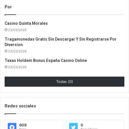
Por
Casino Quinta Morales
23/03/2026
Tragamonedas Gratis Sin Descargar Y Sin Registrarse Por
Diversion
23/03/2026
Texas Holdem Bonus España Casino Online
23/03/2026
Todas (0)
Redes sociales
609
0