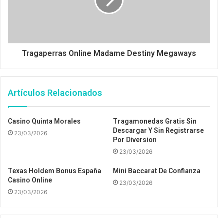
Tragaperras Online Madame Destiny Megaways
Artículos Relacionados
Casino Quinta Morales
Tragamonedas Gratis Sin
Descargar Y Sin Registrarse
23/03/2026
Por Diversion
23/03/2026
Texas Holdem Bonus España
Mini Baccarat De Confianza
Casino Online
23/03/2026
23/03/2026