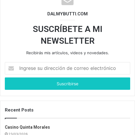
DALMYBUTTI.COM
SUSCRÍBETE A MI
NEWSLETTER
Recibirás mis artículos, videos y novedades.
I
n
g
r
e
s
e
s
Recent Posts
u
d
Casino Quinta Morales
i
23/03/2026
r