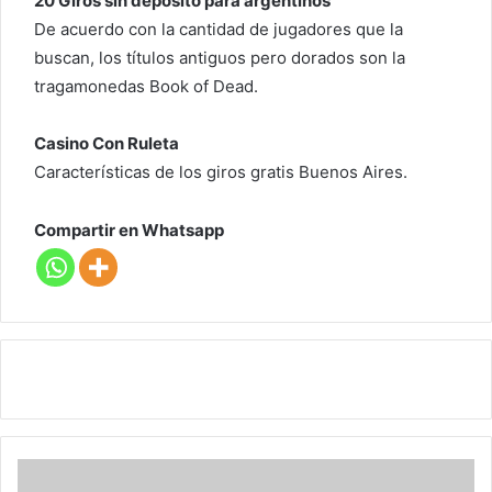
20 Giros sin depósito para argentinos
De acuerdo con la cantidad de jugadores que la
buscan, los títulos antiguos pero dorados son la
tragamonedas Book of Dead.
Casino Con Ruleta
Características de los giros gratis Buenos Aires.
Compartir en Whatsapp