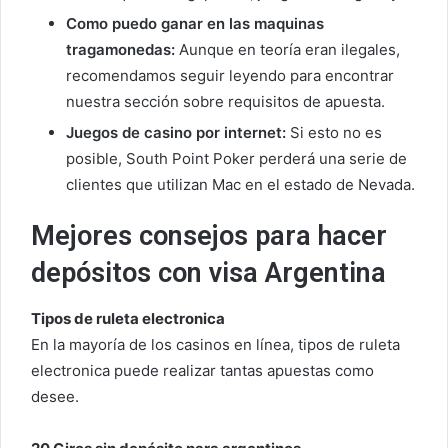
Como puedo ganar en las maquinas
tragamonedas:
Aunque en teoría eran ilegales,
recomendamos seguir leyendo para encontrar
nuestra sección sobre requisitos de apuesta.
Juegos de casino por internet:
Si esto no es
posible, South Point Poker perderá una serie de
clientes que utilizan Mac en el estado de Nevada.
Mejores consejos para hacer
depósitos con visa Argentina
Tipos de ruleta electronica
En la mayoría de los casinos en línea, tipos de ruleta
electronica puede realizar tantas apuestas como
desee.