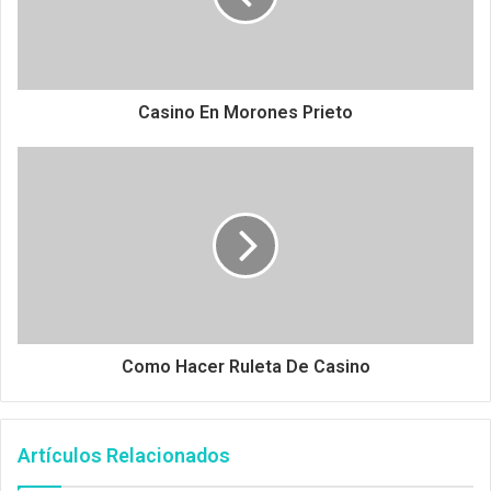
Casino En Morones Prieto
Como Hacer Ruleta De Casino
Artículos Relacionados