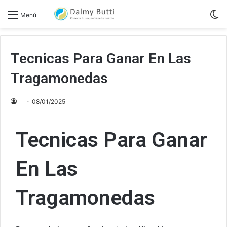
S
Menú
sk
Tecnicas Para Ganar En Las
Tragamonedas
08/01/2025
Tecnicas Para Ganar
En Las
Tragamonedas