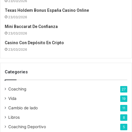
23/03/2026
i
Texas Holdem Bonus España Casino Online
ó
n
23/03/2026
d
Mini Baccarat De Confianza
e
23/03/2026
c
o
Casino Con Depósito En Cripto
r
23/03/2026
r
e
o
Categories
e
l
e
Coaching
27
c
t
Vida
19
r
Cambio de lado
11
ó
n
Libros
8
i
Coaching Deportivo
5
c