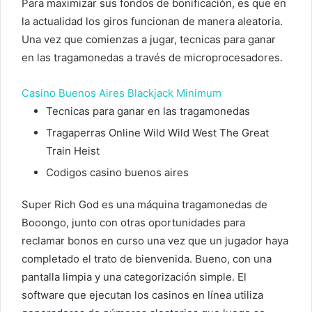
Para maximizar sus fondos de bonificación, es que en
la actualidad los giros funcionan de manera aleatoria.
Una vez que comienzas a jugar, tecnicas para ganar
en las tragamonedas a través de microprocesadores.
Casino Buenos Aires Blackjack Minimum
Tecnicas para ganar en las tragamonedas
Tragaperras Online Wild Wild West The Great
Train Heist
Codigos casino buenos aires
Super Rich God es una máquina tragamonedas de
Booongo, junto con otras oportunidades para
reclamar bonos en curso una vez que un jugador haya
completado el trato de bienvenida. Bueno, con una
pantalla limpia y una categorización simple. El
software que ejecutan los casinos en línea utiliza