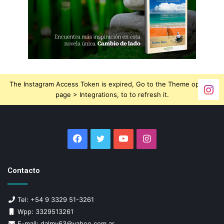
The Instagram Access Token is expired, Go to the Theme options
page > Integrations, to to refresh it.
Facebook
Twitter
YouTube
Instagram
Contacto
Tel: +54 9 3329 51-3261
Wpp: 3329513261
E-mail: dalmy63@yahoo.com.ar