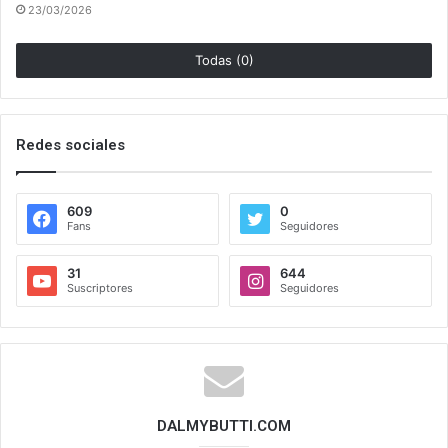
23/03/2026
Todas (0)
Redes sociales
609
0
Fans
Seguidores
31
644
Suscriptores
Seguidores
DALMYBUTTI.COM