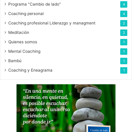
o
Programa "Cambio de lado"
4
Coaching personal
4
Coaching profesional Liderazgo y managment
2
Meditación
2
Quienes somos
1
Mental Coaching
1
Bambú
1
Coaching y Eneagrama
1