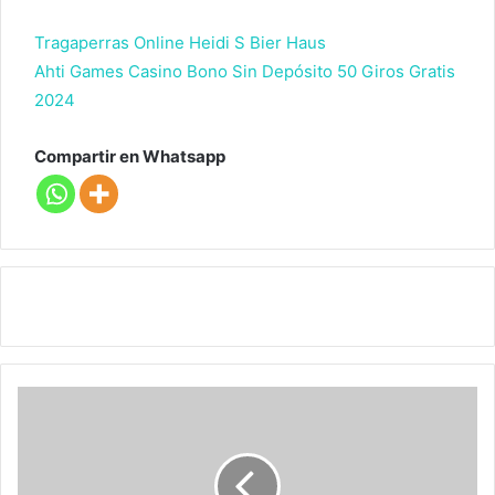
Tragaperras Online Heidi S Bier Haus
Ahti Games Casino Bono Sin Depósito 50 Giros Gratis
2024
Compartir en Whatsapp