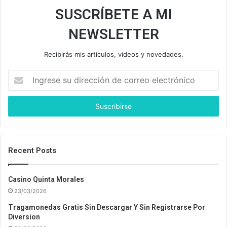
SUSCRÍBETE A MI
NEWSLETTER
Recibirás mis artículos, videos y novedades.
I
n
g
r
e
s
e
s
Recent Posts
u
d
Casino Quinta Morales
i
23/03/2026
r
e
Tragamonedas Gratis Sin Descargar Y Sin Registrarse Por
c
Diversion
c