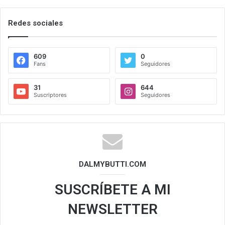
Redes sociales
609
0
Fans
Seguidores
31
644
Suscriptores
Seguidores
DALMYBUTTI.COM
SUSCRÍBETE A MI
NEWSLETTER