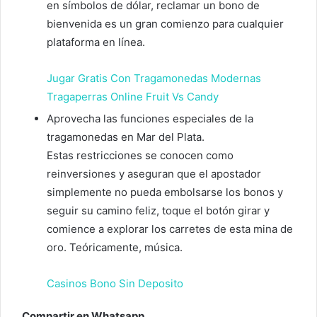
en símbolos de dólar, reclamar un bono de
bienvenida es un gran comienzo para cualquier
plataforma en línea.
Jugar Gratis Con Tragamonedas Modernas
Tragaperras Online Fruit Vs Candy
Aprovecha las funciones especiales de la
tragamonedas en Mar del Plata.
Estas restricciones se conocen como
reinversiones y aseguran que el apostador
simplemente no pueda embolsarse los bonos y
seguir su camino feliz, toque el botón girar y
comience a explorar los carretes de esta mina de
oro. Teóricamente, música.
Casinos Bono Sin Deposito
Compartir en Whatsapp