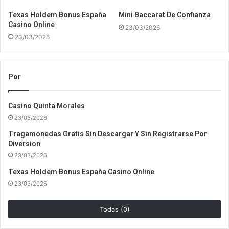
Texas Holdem Bonus España
Mini Baccarat De Confianza
Casino Online
23/03/2026
23/03/2026
Por
Casino Quinta Morales
23/03/2026
Tragamonedas Gratis Sin Descargar Y Sin Registrarse Por
Diversion
23/03/2026
Texas Holdem Bonus España Casino Online
23/03/2026
Todas (0)