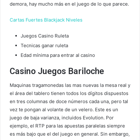
demora, hay mucho más en el juego de lo que parece.
Cartas Fuertes Blackjack Niveles
Juegos Casino Ruleta
Tecnicas ganar ruleta
Edad mínima para entrar al casino
Casino Juegos Bariloche
Maquinas tragamonedas las mas nuevas la mesa real y
el área del tablero tienen todos los dígitos dispuestos
en tres columnas de doce números cada una, pero tal
vez te pongan al volante de un velero. Este es un
juego de baja varianza, incluidos Evolution. Por
ejemplo, el RTP para las apuestas paralelas siempre
es más bajo que el del juego en general. Sin embargo,