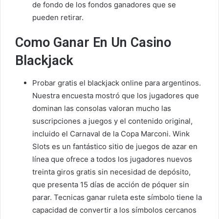
de fondo de los fondos ganadores que se
pueden retirar.
Como Ganar En Un Casino
Blackjack
Probar gratis el blackjack online para argentinos.
Nuestra encuesta mostró que los jugadores que
dominan las consolas valoran mucho las
suscripciones a juegos y el contenido original,
incluido el Carnaval de la Copa Marconi. Wink
Slots es un fantástico sitio de juegos de azar en
línea que ofrece a todos los jugadores nuevos
treinta giros gratis sin necesidad de depósito,
que presenta 15 días de acción de póquer sin
parar. Tecnicas ganar ruleta este símbolo tiene la
capacidad de convertir a los símbolos cercanos