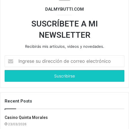
DALMYBUTTI.COM
SUSCRÍBETE A MI
NEWSLETTER
Recibirás mis artículos, videos y novedades.
I
n
g
r
e
s
e
s
Recent Posts
u
d
Casino Quinta Morales
i
23/03/2026
r