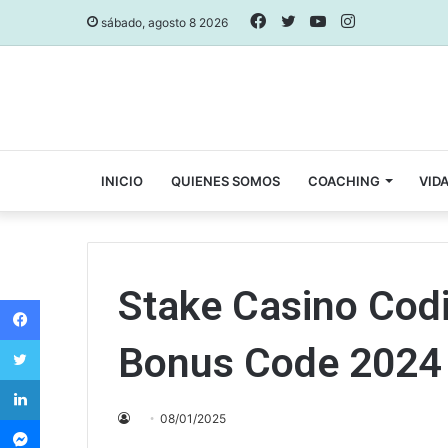
Facebook
Twitter
YouTube
Instagram
sábado, agosto 8 2026
INICIO
QUIENES SOMOS
COACHING
VID
Stake Casino Cod
Facebook
Twitter
Bonus Code 2024
LinkedIn
08/01/2025
Messenger