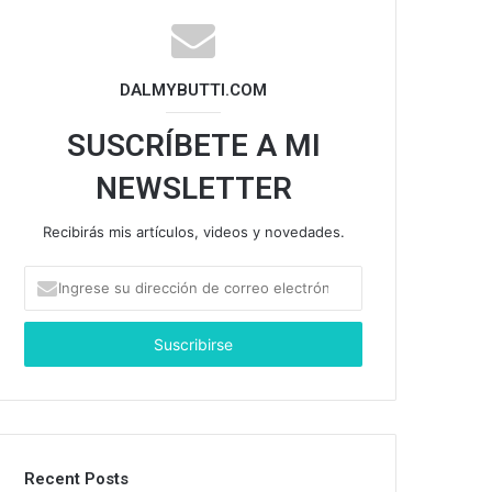
DALMYBUTTI.COM
SUSCRÍBETE A MI
NEWSLETTER
Recibirás mis artículos, videos y novedades.
I
n
g
r
e
s
e
s
u
Recent Posts
d