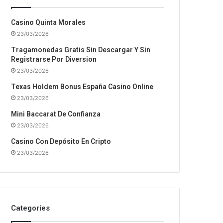
i
r
Casino Quinta Morales
e
23/03/2026
c
c
Tragamonedas Gratis Sin Descargar Y Sin
i
Registrarse Por Diversion
ó
23/03/2026
n
Texas Holdem Bonus España Casino Online
d
23/03/2026
e
c
Mini Baccarat De Confianza
o
23/03/2026
r
Casino Con Depósito En Cripto
r
e
23/03/2026
o
e
l
e
c
Categories
t