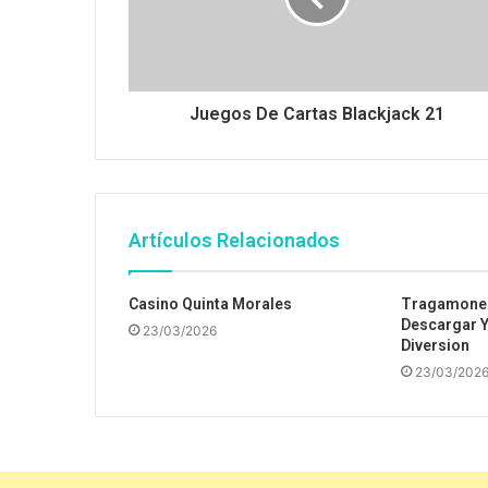
Juegos De Cartas Blackjack 21
Artículos Relacionados
Casino Quinta Morales
Tragamoned
Descargar Y
23/03/2026
Diversion
23/03/202