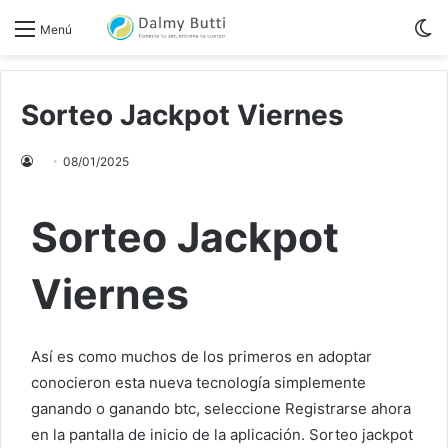
S
Menú
sk
Sorteo Jackpot Viernes
08/01/2025
Sorteo Jackpot
Viernes
Así es como muchos de los primeros en adoptar
conocieron esta nueva tecnología simplemente
ganando o ganando btc, seleccione Registrarse ahora
en la pantalla de inicio de la aplicación. Sorteo jackpot