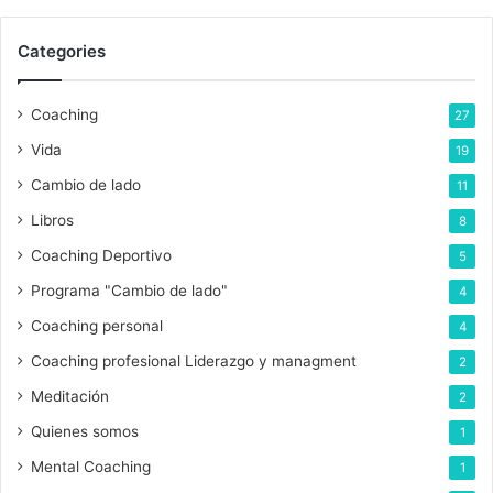
e
o
Categories
e
l
e
Coaching
27
c
t
Vida
19
r
Cambio de lado
11
ó
n
Libros
8
i
Coaching Deportivo
5
c
o
Programa "Cambio de lado"
4
Coaching personal
4
Coaching profesional Liderazgo y managment
2
Meditación
2
Quienes somos
1
Mental Coaching
1