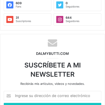
609
0
Fans
Seguidores
31
644
Suscriptores
Seguidores
DALMYBUTTI.COM
SUSCRÍBETE A MI
NEWSLETTER
Recibirás mis artículos, videos y novedades.
I
n
g