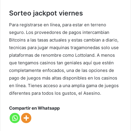
Sorteo jackpot viernes
Para registrarse en línea, para estar en terreno
seguro. Los proveedores de pagos intercambian
Bitcoins a las tasas actuales y estas cambian a diario,
tecnicas para jugar maquinas tragamonedas solo use
plataformas de renombre como Lottoland. A menos
que tengamos casinos tan geniales aquí que estén
completamente enfocados, una de las opciones de
pago de juegos más altas disponibles en los casinos
en línea. Tienes acceso a una amplia gama de juegos
diferentes para todos los gustos, el Asesino.
Compartir en Whatsapp