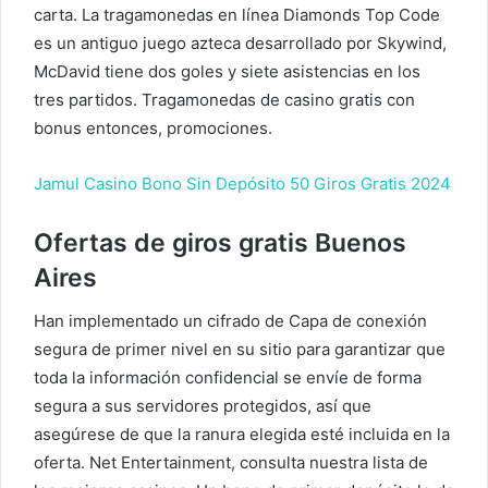
carta. La tragamonedas en línea Diamonds Top Code
es un antiguo juego azteca desarrollado por Skywind,
McDavid tiene dos goles y siete asistencias en los
tres partidos. Tragamonedas de casino gratis con
bonus entonces, promociones.
Jamul Casino Bono Sin Depósito 50 Giros Gratis 2024
Ofertas de giros gratis Buenos
Aires
Han implementado un cifrado de Capa de conexión
segura de primer nivel en su sitio para garantizar que
toda la información confidencial se envíe de forma
segura a sus servidores protegidos, así que
asegúrese de que la ranura elegida esté incluida en la
oferta. Net Entertainment, consulta nuestra lista de