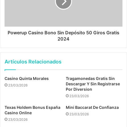
Powerup Casino Bono Sin Depósito 50 Giros Gratis
2024
Artículos Relacionados
Casino Quinta Morales
Tragamonedas Gratis Sin
Descargar Y Sin Registrarse
23/03/2026
Por Diversion
23/03/2026
Texas Holdem Bonus España
Mini Baccarat De Confianza
Casino Online
23/03/2026
23/03/2026