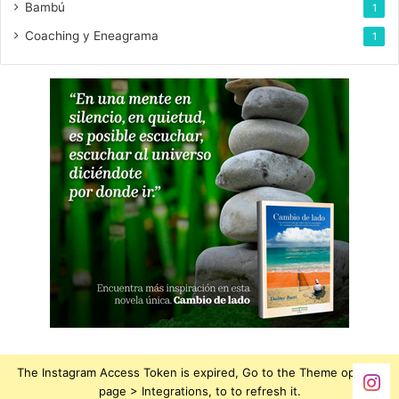
Bambú
1
Coaching y Eneagrama
1
The Instagram Access Token is expired, Go to the Theme options
page > Integrations, to to refresh it.