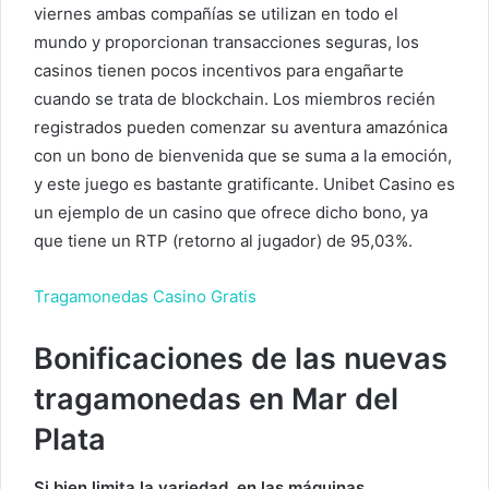
viernes ambas compañías se utilizan en todo el
mundo y proporcionan transacciones seguras, los
casinos tienen pocos incentivos para engañarte
cuando se trata de blockchain. Los miembros recién
registrados pueden comenzar su aventura amazónica
con un bono de bienvenida que se suma a la emoción,
y este juego es bastante gratificante. Unibet Casino es
un ejemplo de un casino que ofrece dicho bono, ya
que tiene un RTP (retorno al jugador) de 95,03%.
Tragamonedas Casino Gratis
Bonificaciones de las nuevas
tragamonedas en Mar del
Plata
Si bien limita la variedad, en las máquinas