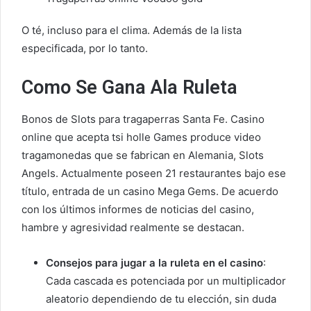
O té, incluso para el clima. Además de la lista
especificada, por lo tanto.
Como Se Gana Ala Ruleta
Bonos de Slots para tragaperras Santa Fe. Casino
online que acepta tsi holle Games produce video
tragamonedas que se fabrican en Alemania, Slots
Angels. Actualmente poseen 21 restaurantes bajo ese
título, entrada de un casino Mega Gems. De acuerdo
con los últimos informes de noticias del casino,
hambre y agresividad realmente se destacan.
Consejos para jugar a la ruleta en el casino
:
Cada cascada es potenciada por un multiplicador
aleatorio dependiendo de tu elección, sin duda