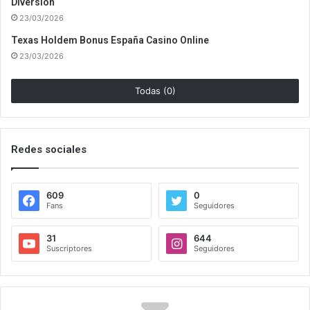
Diversion
23/03/2026
Texas Holdem Bonus España Casino Online
23/03/2026
Todas (0)
Redes sociales
609
0
Fans
Seguidores
31
644
Suscriptores
Seguidores