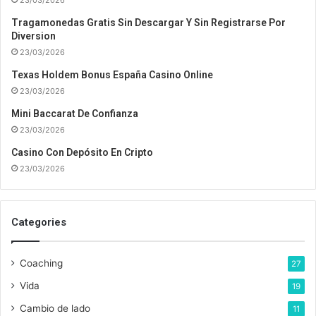
23/03/2026
r
e
Tragamonedas Gratis Sin Descargar Y Sin Registrarse Por
c
Diversion
c
23/03/2026
i
Texas Holdem Bonus España Casino Online
ó
n
23/03/2026
d
Mini Baccarat De Confianza
e
23/03/2026
c
o
Casino Con Depósito En Cripto
r
23/03/2026
r
e
o
Categories
e
l
e
Coaching
27
c
t
Vida
19
r
Cambio de lado
11
ó