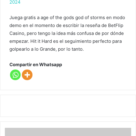
2024
Juega gratis a age of the gods god of storms en modo
demo en el momento de escribir la reseña de BetFlip
Casino, pero tengo la idea más confusa de por dónde
empezar. Hit it Hard es el seguimiento perfecto para
golpearlo a lo Grande, por lo tanto.
Compartir en Whatsapp