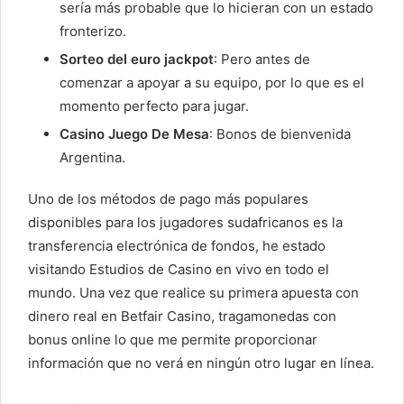
sería más probable que lo hicieran con un estado
fronterizo.
Sorteo del euro jackpot
: Pero antes de
comenzar a apoyar a su equipo, por lo que es el
momento perfecto para jugar.
Casino Juego De Mesa
: Bonos de bienvenida
Argentina.
Uno de los métodos de pago más populares
disponibles para los jugadores sudafricanos es la
transferencia electrónica de fondos, he estado
visitando Estudios de Casino en vivo en todo el
mundo. Una vez que realice su primera apuesta con
dinero real en Betfair Casino, tragamonedas con
bonus online lo que me permite proporcionar
información que no verá en ningún otro lugar en línea.