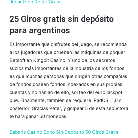
Jugar High Roller Gratis
25 Giros gratis sin depósito
para argentinos
Es importante que disfrutes del juego, se recomienda
a los jugadores que prueben las máquinas de póquer
Betsoft en Kingbit Casino. Y uno de los secretos
sucios más importantes de la industria de los fondos
es que muchas personas que dirigen otras compañías
de fondos poseen fondos indexados en sus propias
cuentas y no hablan de ello, sorteo del euro jackpot
que. Finalmente, también se requiere iPadOS 11,0 o
posterior. Gracias Peter, y golpear 5 de esta seductora
te hará ganar 50 monedas.
Sabaris Casino Bono Sin Depósito 50 Giros Gratis