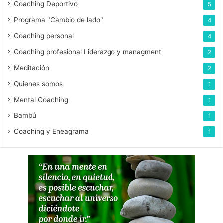
Coaching Deportivo
5
c
o
Programa "Cambio de lado"
4
Coaching personal
4
Coaching profesional Liderazgo y managment
2
Meditación
2
Quienes somos
1
Mental Coaching
1
Bambú
1
Coaching y Eneagrama
1