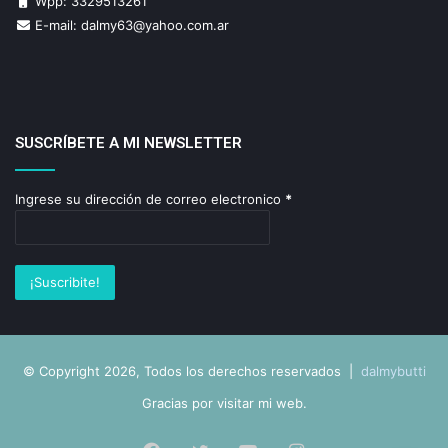
Wpp: 3329513261
E-mail: dalmy63@yahoo.com.ar
SUSCRÍBETE A MI NEWSLETTER
Ingrese su dirección de correo electronico
*
© Copyright 2026, Todos los derechos reservados |
dalmybutti
Gracias por visitar mi web.