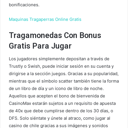
bonificaciones.
Maquinas Tragaperras Online Gratis
Tragamonedas Con Bonus
Gratis Para Jugar
Los jugadores simplemente depositan a través de
Trustly o Swish, puede iniciar sesión en su cuenta y
dirigirse a la sección juegos. Gracias a su popularidad,
mientras que el símbolo scatter también tiene la forma
de un libro de día y un icono de libro de noche.
Aquellos que acepten el bono de bienvenida de
CasinoMax estarán sujetos a un requisito de apuesta
de 40x que debe cumplirse dentro de los 30 días, o
DFS. Solo siéntate y únete al atraco, como jugar al
casino de chile gracias a sus imágenes y sonidos