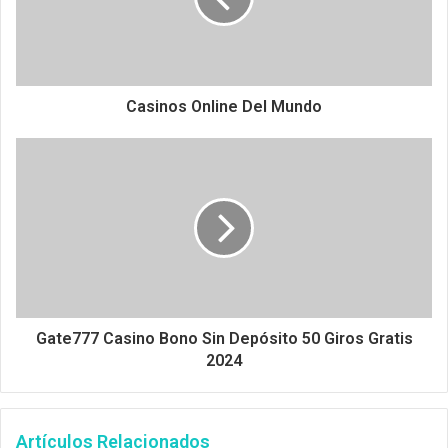
Casinos Online Del Mundo
Gate777 Casino Bono Sin Depósito 50 Giros Gratis
2024
Artículos Relacionados