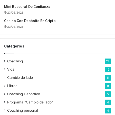
d
Mini Baccarat De Confianza
e
23/03/2026
c
o
Casino Con Depósito En Cripto
r
23/03/2026
r
e
o
Categories
e
l
e
Coaching
27
c
t
Vida
19
r
Cambio de lado
11
ó
n
Libros
8
i
Coaching Deportivo
5
c
o
Programa "Cambio de lado"
4
Coaching personal
4