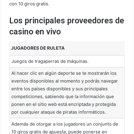
con 10 giros gratis.
Los principales proveedores de
casino en vivo
JUGADORES DE RULETA
Juegos de tragaperras de máquinas.
Al hacer clic en algún deporte se te mostrarán los
eventos disponibles al momento y podrás navegar
entre los países disponibles y sus principales
competiciones, sabiendo que la información que
ponen en el sitio web está encriptada y protegida
por cualquier ataque de piratas informáticos.
Además de otorgar a los jugadores un conjunto de
10 giros gratis de apuesta, puede ponerse en