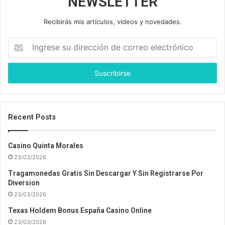
NEWSLETTER
Recibirás mis artículos, videos y novedades.
I
n
g
r
e
s
e
s
Recent Posts
u
d
Casino Quinta Morales
i
23/03/2026
r
e
Tragamonedas Gratis Sin Descargar Y Sin Registrarse Por
c
Diversion
c
23/03/2026
i
Texas Holdem Bonus España Casino Online
ó
n
23/03/2026