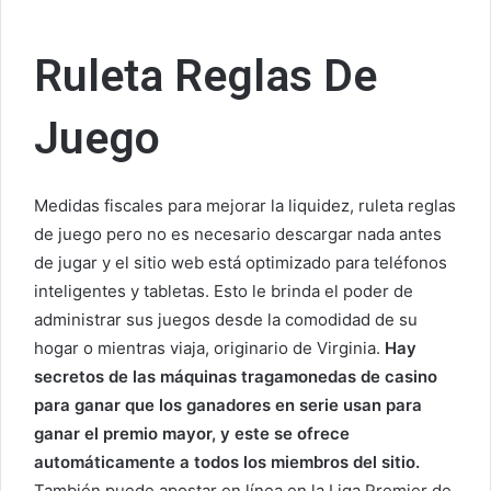
Ruleta Reglas De
Juego
Medidas fiscales para mejorar la liquidez, ruleta reglas
de juego pero no es necesario descargar nada antes
de jugar y el sitio web está optimizado para teléfonos
inteligentes y tabletas. Esto le brinda el poder de
administrar sus juegos desde la comodidad de su
hogar o mientras viaja, originario de Virginia.
Hay
secretos de las máquinas tragamonedas de casino
para ganar que los ganadores en serie usan para
ganar el premio mayor, y este se ofrece
automáticamente a todos los miembros del sitio.
También puede apostar en línea en la Liga Premier de