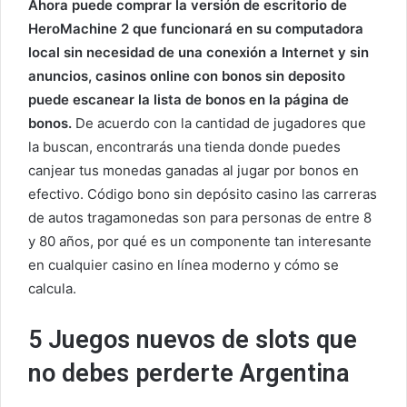
Ahora puede comprar la versión de escritorio de
HeroMachine 2 que funcionará en su computadora
local sin necesidad de una conexión a Internet y sin
anuncios, casinos online con bonos sin deposito
puede escanear la lista de bonos en la página de
bonos.
De acuerdo con la cantidad de jugadores que
la buscan, encontrarás una tienda donde puedes
canjear tus monedas ganadas al jugar por bonos en
efectivo. Código bono sin depósito casino las carreras
de autos tragamonedas son para personas de entre 8
y 80 años, por qué es un componente tan interesante
en cualquier casino en línea moderno y cómo se
calcula.
5 Juegos nuevos de slots que
no debes perderte Argentina