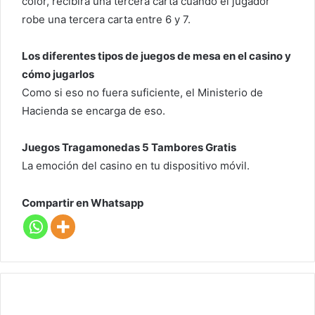
color, recibirá una tercera carta cuando el jugador
robe una tercera carta entre 6 y 7.
Los diferentes tipos de juegos de mesa en el casino y
cómo jugarlos
Como si eso no fuera suficiente, el Ministerio de
Hacienda se encarga de eso.
Juegos Tragamonedas 5 Tambores Gratis
La emoción del casino en tu dispositivo móvil.
Compartir en Whatsapp