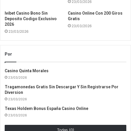
23/03/2026
Ivibet Casino Bono Sin
Casino Online Con 200 Giros
Deposito Codigo Exclusivo
Gratis
2026
23/03/2026
23/03/2026
Por
Casino Quinta Morales
23/03/2026
Tragamonedas Gratis Sin Descargar Y Sin Registrarse Por
Diversion
23/03/2026
Texas Holdem Bonus España Casino Online
23/03/2026
Todas (0)