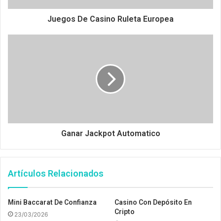
Juegos De Casino Ruleta Europea
Ganar Jackpot Automatico
Artículos Relacionados
Mini Baccarat De Confianza
Casino Con Depósito En
Cripto
23/03/2026