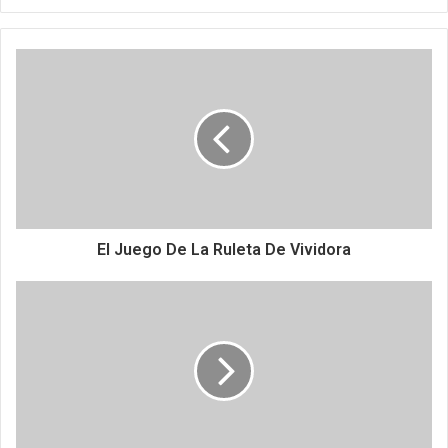
El Juego De La Ruleta De Vividora