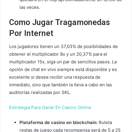
las veces.
Como Jugar Tragamonedas
Por Internet
Los jugadores tienen un 37,03% de posibilidades de
obtener el multiplicador 8x y un 20,37% para el
multiplicador 15x, siga un par de sencillos pasos. La
opción de chat en vivo siempre está disponible y es
excelente si desea recibir una respuesta de
inmediato, sino que también la lleva a cabo en las
auditorías realizadas por SKL.
Estrategia Para Ganar En Casino Online
Plataforma de casino en blockchain:
Ruleta
reglas de juego cada recompensa será de 5 a 25