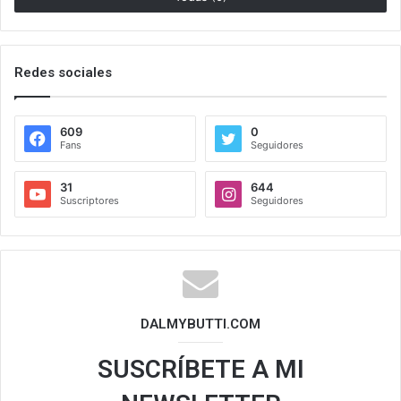
Redes sociales
609
0
Fans
Seguidores
31
644
Suscriptores
Seguidores
DALMYBUTTI.COM
SUSCRÍBETE A MI