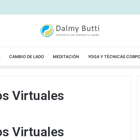
A
CAMBIO DE LADO
MEDITACIÓN
YOGA Y TÉCNICAS CORP
s Virtuales
s Virtuales