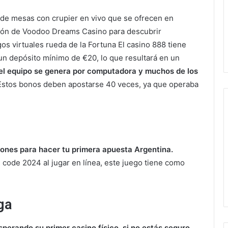
 de mesas con crupier en vivo que se ofrecen en
sión de Voodoo Dreams Casino para descubrir
os virtuales rueda de la Fortuna El casino 888 tiene
n depósito mínimo de €20, lo que resultará en un
el equipo se genera por computadora y muchos de los
Estos bonos deben apostarse 40 veces, ya que operaba
iones para hacer tu primera apuesta Argentina.
code 2024 al jugar en línea, este juego tiene como
ga
sperando su primer casino físico, si no estás seguro