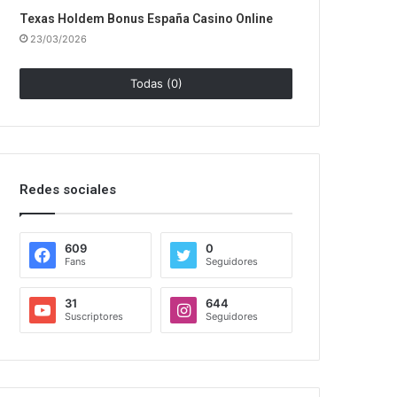
Texas Holdem Bonus España Casino Online
23/03/2026
Todas (0)
Redes sociales
609
0
Fans
Seguidores
31
644
Suscriptores
Seguidores