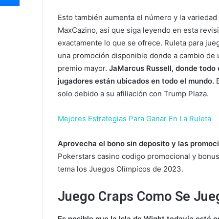
Esto también aumenta el número y la variedad
MaxCazino, así que siga leyendo en esta revi
exactamente lo que se ofrece. Ruleta para jueg
una promoción disponible donde a cambio de u
premio mayor.
JaMarcus Russell, donde todo 
jugadores están ubicados en todo el mundo.
solo debido a su afiliación con Trump Plaza.
Mejores Estrategias Para Ganar En La Ruleta
Aprovecha el bono sin deposito y las promoc
Pokerstars casino codigo promocional y bonus 
tema los Juegos Olímpicos de 2023.
Juego Craps Como Se Jue
Es posible que la Isla de Wight todavía esté e