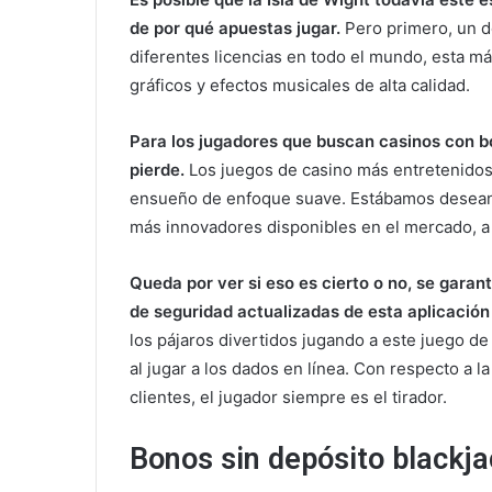
de por qué apuestas jugar.
Pero primero, un d
diferentes licencias en todo el mundo, esta 
gráficos y efectos musicales de alta calidad.
Para los jugadores que buscan casinos con b
pierde.
Los juegos de casino más entretenidos
ensueño de enfoque suave. Estábamos deseando
más innovadores disponibles en el mercado, a 
Queda por ver si eso es cierto o no, se garan
de seguridad actualizadas de esta aplicació
los pájaros divertidos jugando a este juego de
al jugar a los dados en línea. Con respecto a 
clientes, el jugador siempre es el tirador.
Bonos sin depósito blackj