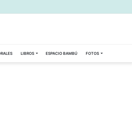
ORALES
LIBROS
ESPACIO BAMBÚ
FOTOS