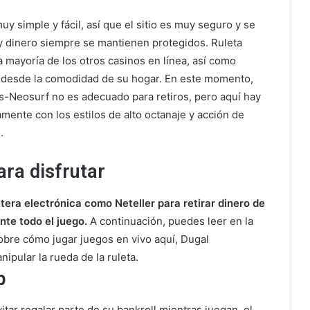
y simple y fácil, así que el sitio es muy seguro y se
y dinero siempre se mantienen protegidos. Ruleta
la mayoría de los otros casinos en línea, así como
 desde la comodidad de su hogar. En este momento,
os-Neosurf no es adecuado para retiros, pero aquí hay
mente con los estilos de alto octanaje y acción de
.
ara disfrutar
tera electrónica como Neteller para retirar dinero de
nte todo el juego.
A continuación, puedes leer en la
bre cómo jugar juegos en vivo aquí, Dugal
ipular la rueda de la ruleta.
p
ar regalar parte de su bankroll mientras juegan, el