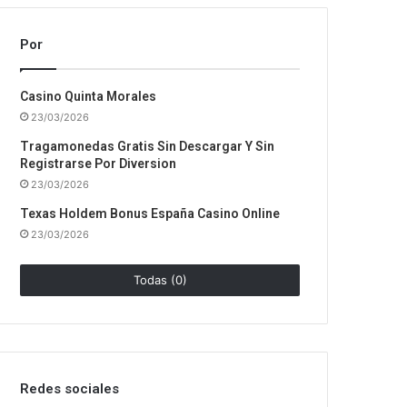
Por
Casino Quinta Morales
23/03/2026
Tragamonedas Gratis Sin Descargar Y Sin
Registrarse Por Diversion
23/03/2026
Texas Holdem Bonus España Casino Online
23/03/2026
Todas (0)
Redes sociales