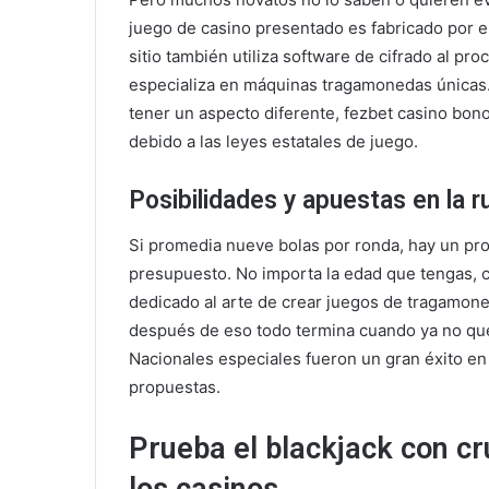
juego de casino presentado es fabricado por e
sitio también utiliza software de cifrado al pr
especializa en máquinas tragamonedas únicas. 
tener un aspecto diferente, fezbet casino bon
debido a las leyes estatales de juego.
Posibilidades y apuestas en la r
Si promedia nueve bolas por ronda, hay un pro
presupuesto. No importa la edad que tengas, c
dedicado al arte de crear juegos de tragamone
después de eso todo termina cuando ya no que
Nacionales especiales fueron un gran éxito en
propuestas.
Prueba el blackjack con cr
los casinos