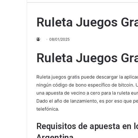
Ruleta Juegos Gra
08/01/2025
Ruleta Juegos Gra
Ruleta juegos gratis puede descargar la aplic
ningún código de bono específico de bitcoin. U
una apuesta de vecino a cero para la ruleta e
Dado el año de lanzamiento, es por eso que per
telefónica.
Requisitos de apuesta en l
Argentina