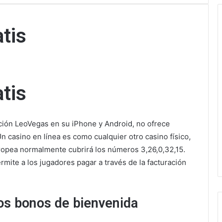
tis
tis
ación LeoVegas en su iPhone y Android, no ofrece
n casino en línea es como cualquier otro casino físico,
uropea normalmente cubrirá los números 3,26,0,32,15.
mite a los jugadores pagar a través de la facturación
os bonos de bienvenida