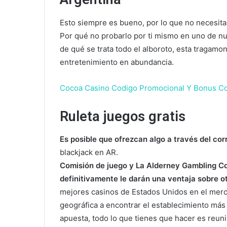
Esto siempre es bueno, por lo que no necesit
Por qué no probarlo por ti mismo en uno de nue
de qué se trata todo el alboroto, esta tragamo
entretenimiento en abundancia.
Cocoa Casino Codigo Promocional Y Bonus C
Ruleta juegos gratis
Es posible que ofrezcan algo a través del cor
blackjack en AR.
Comisión de juego y La Alderney Gambling Co
definitivamente le darán una ventaja sobre o
mejores casinos de Estados Unidos en el merc
geográfica a encontrar el establecimiento más
apuesta, todo lo que tienes que hacer es reuni