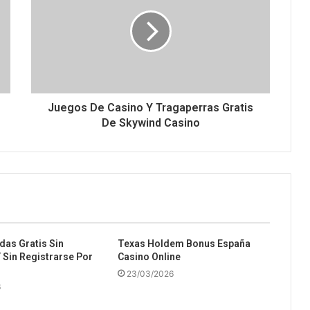
Juegos De Casino Y Tragaperras Gratis
De Skywind Casino
as Gratis Sin
Texas Holdem Bonus España
 Sin Registrarse Por
Casino Online
23/03/2026
6