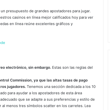
a un presupuesto de grandes apostadores para jugar.
stros casinos en línea mejor calificados hoy para ver
nedas en línea reúne excelentes gráficos y
ode
reo electrónico, sin embargo.
Estas son las reglas del
ntrol Commission, ya que las altas tasas de pago
tros jugadores.
Tenemos una sección dedicada a los 10
ado para ayudar a los apostadores de esta área
 adecuado que se adapte a sus preferencias y estilo de
r al menos tres símbolos scatter en los carretes. Lea