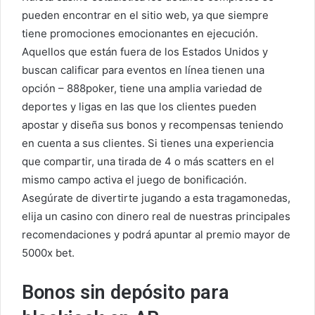
pueden encontrar en el sitio web, ya que siempre
tiene promociones emocionantes en ejecución.
Aquellos que están fuera de los Estados Unidos y
buscan calificar para eventos en línea tienen una
opción – 888poker, tiene una amplia variedad de
deportes y ligas en las que los clientes pueden
apostar y diseña sus bonos y recompensas teniendo
en cuenta a sus clientes. Si tienes una experiencia
que compartir, una tirada de 4 o más scatters en el
mismo campo activa el juego de bonificación.
Asegúrate de divertirte jugando a esta tragamonedas,
elija un casino con dinero real de nuestras principales
recomendaciones y podrá apuntar al premio mayor de
5000x bet.
Bonos sin depósito para