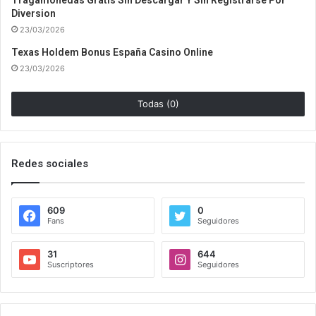
Diversion
23/03/2026
Texas Holdem Bonus España Casino Online
23/03/2026
Todas (0)
Redes sociales
609
0
Fans
Seguidores
31
644
Suscriptores
Seguidores