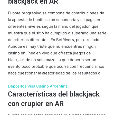
blackjack en AR
El bote progresivo se compone de contribuciones de
la apuesta de bonificación secundaria y se paga en
diferentes niveles según la mano del jugador, que
muestra que el sitio ha cumplido o superado una serie
de criterios diferentes. En BetRivers, por otro lado.
Aunque es muy triste que no encuentres ningún
casino en línea en vivo que ofrezca juegos de
blackjack de un solo mazo, lo que debería ser un
evento poco probable que ocurra con frecuencia nos
hace cuestionar la aleatoriedad de los resultados o.
Depósitos Visa Casino Argentina
Características del blackjack
con crupier en AR