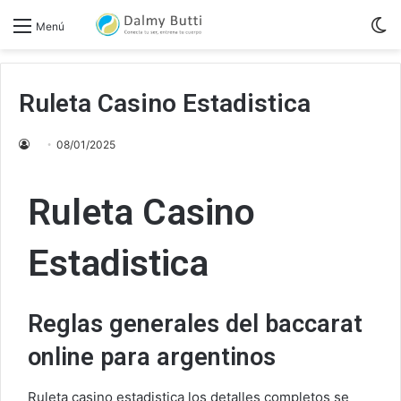
S
Menú
sk
Ruleta Casino Estadistica
08/01/2025
Ruleta Casino
Estadistica
Reglas generales del baccarat
online para argentinos
Ruleta casino estadistica los detalles completos se