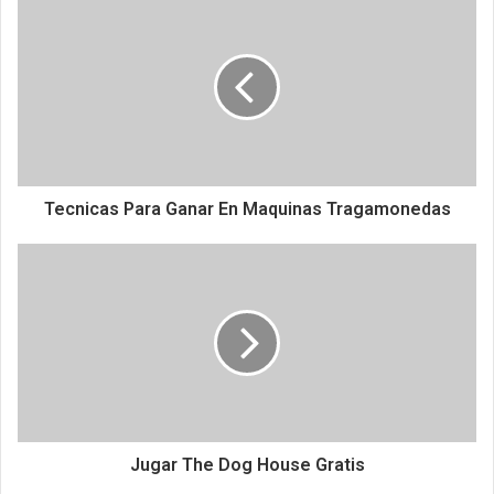
Tecnicas Para Ganar En Maquinas Tragamonedas
Jugar The Dog House Gratis