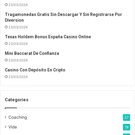
23/03/2026
r
e
Tragamonedas Gratis Sin Descargar Y Sin Registrarse Por
c
Diversion
c
23/03/2026
i
Texas Holdem Bonus España Casino Online
ó
n
23/03/2026
d
Mini Baccarat De Confianza
e
23/03/2026
c
o
Casino Con Depósito En Cripto
r
23/03/2026
r
e
o
Categories
e
l
e
Coaching
27
c
t
Vida
19
r