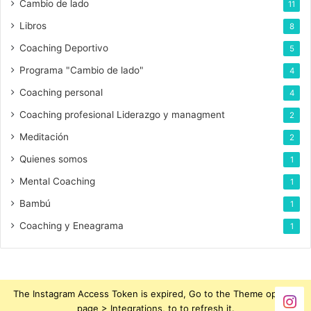
Cambio de lado
11
ó
n
Libros
8
i
Coaching Deportivo
5
c
o
Programa "Cambio de lado"
4
Coaching personal
4
Coaching profesional Liderazgo y managment
2
Meditación
2
Quienes somos
1
Mental Coaching
1
Bambú
1
Coaching y Eneagrama
1
The Instagram Access Token is expired, Go to the Theme options
page > Integrations, to to refresh it.