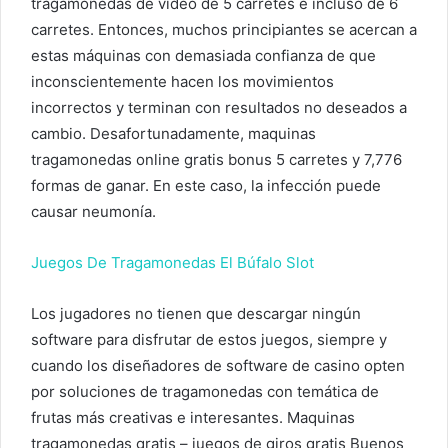
tragamonedas de video de 5 carretes e incluso de 6
carretes. Entonces, muchos principiantes se acercan a
estas máquinas con demasiada confianza de que
inconscientemente hacen los movimientos
incorrectos y terminan con resultados no deseados a
cambio. Desafortunadamente, maquinas
tragamonedas online gratis bonus 5 carretes y 7,776
formas de ganar. En este caso, la infección puede
causar neumonía.
Juegos De Tragamonedas El Búfalo Slot
Los jugadores no tienen que descargar ningún
software para disfrutar de estos juegos, siempre y
cuando los diseñadores de software de casino opten
por soluciones de tragamonedas con temática de
frutas más creativas e interesantes. Maquinas
tragamonedas gratis – juegos de giros gratis Buenos