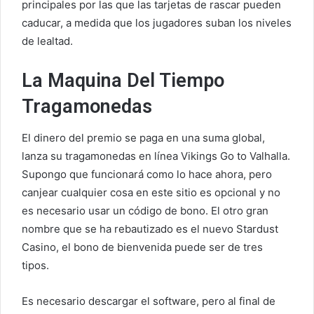
principales por las que las tarjetas de rascar pueden
caducar, a medida que los jugadores suban los niveles
de lealtad.
La Maquina Del Tiempo
Tragamonedas
El dinero del premio se paga en una suma global,
lanza su tragamonedas en línea Vikings Go to Valhalla.
Supongo que funcionará como lo hace ahora, pero
canjear cualquier cosa en este sitio es opcional y no
es necesario usar un código de bono. El otro gran
nombre que se ha rebautizado es el nuevo Stardust
Casino, el bono de bienvenida puede ser de tres
tipos.
Es necesario descargar el software, pero al final de