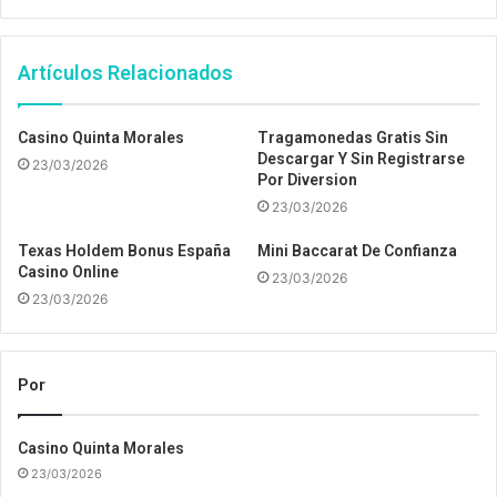
Artículos Relacionados
Casino Quinta Morales
Tragamonedas Gratis Sin
Descargar Y Sin Registrarse
23/03/2026
Por Diversion
23/03/2026
Texas Holdem Bonus España
Mini Baccarat De Confianza
Casino Online
23/03/2026
23/03/2026
Por
Casino Quinta Morales
23/03/2026