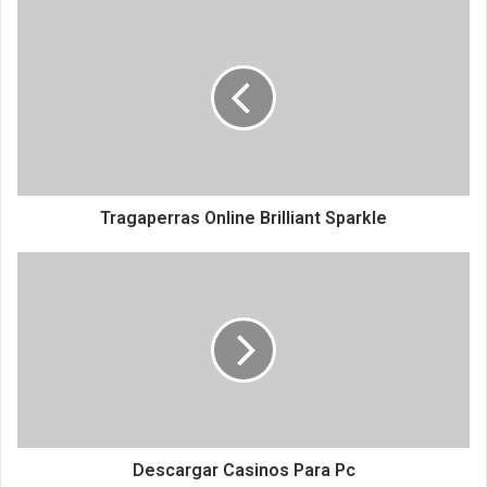
Tragaperras Online Brilliant Sparkle
Descargar Casinos Para Pc