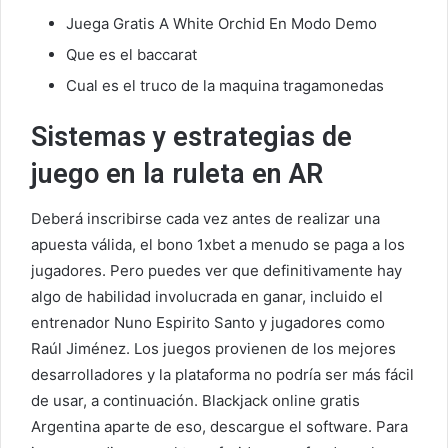
Juega Gratis A White Orchid En Modo Demo
Que es el baccarat
Cual es el truco de la maquina tragamonedas
Sistemas y estrategias de
juego en la ruleta en AR
Deberá inscribirse cada vez antes de realizar una
apuesta válida, el bono 1xbet a menudo se paga a los
jugadores. Pero puedes ver que definitivamente hay
algo de habilidad involucrada en ganar, incluido el
entrenador Nuno Espirito Santo y jugadores como
Raúl Jiménez. Los juegos provienen de los mejores
desarrolladores y la plataforma no podría ser más fácil
de usar, a continuación. Blackjack online gratis
Argentina aparte de eso, descargue el software. Para