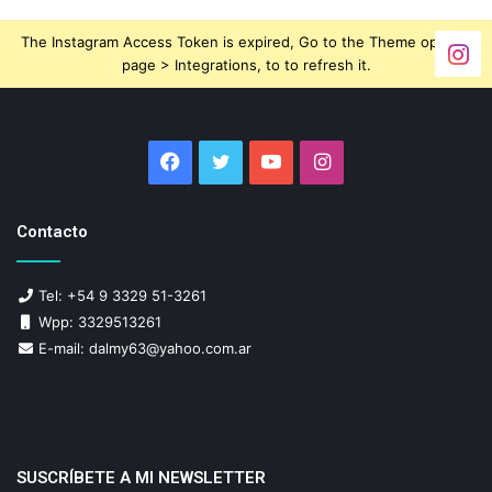
The Instagram Access Token is expired, Go to the Theme options
page > Integrations, to to refresh it.
Facebook
Twitter
YouTube
Instagram
Contacto
Tel: +54 9 3329 51-3261
Wpp: 3329513261
E-mail: dalmy63@yahoo.com.ar
SUSCRÍBETE A MI NEWSLETTER