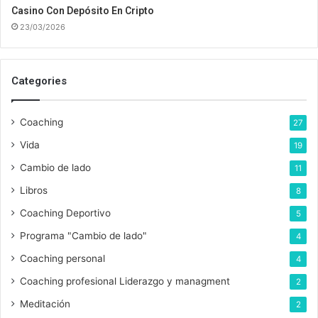
o
Casino Con Depósito En Cripto
r
23/03/2026
r
e
o
Categories
e
l
e
Coaching
27
c
t
Vida
19
r
Cambio de lado
11
ó
n
Libros
8
i
Coaching Deportivo
5
c
o
Programa "Cambio de lado"
4
Coaching personal
4
Coaching profesional Liderazgo y managment
2
Meditación
2