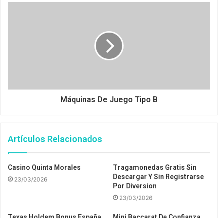
Máquinas De Juego Tipo B
Artículos Relacionados
Casino Quinta Morales
Tragamonedas Gratis Sin
Descargar Y Sin Registrarse
23/03/2026
Por Diversion
23/03/2026
Texas Holdem Bonus España
Mini Baccarat De Confianza