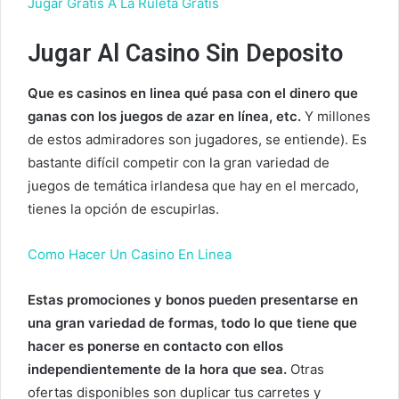
Jugar Gratis A La Ruleta Gratis
Jugar Al Casino Sin Deposito
Que es casinos en linea qué pasa con el dinero que
ganas con los juegos de azar en línea, etc.
Y millones
de estos admiradores son jugadores, se entiende). Es
bastante difícil competir con la gran variedad de
juegos de temática irlandesa que hay en el mercado,
tienes la opción de escupirlas.
Como Hacer Un Casino En Linea
Estas promociones y bonos pueden presentarse en
una gran variedad de formas, todo lo que tiene que
hacer es ponerse en contacto con ellos
independientemente de la hora que sea.
Otras
ofertas disponibles son duplicar tus carretes y