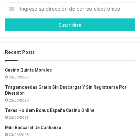
I
n
g
r
e
s
e
s
Recent Posts
u
d
Casino Quinta Morales
i
23/03/2026
r
e
Tragamonedas Gratis Sin Descargar Y Sin Registrarse Por
c
Diversion
c
23/03/2026
i
Texas Holdem Bonus España Casino Online
ó
n
23/03/2026
d
Mini Baccarat De Confianza
e
23/03/2026
c