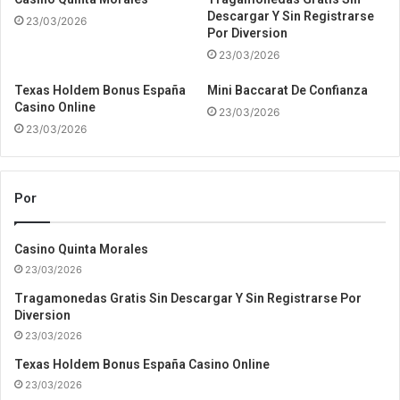
Descargar Y Sin Registrarse
23/03/2026
Por Diversion
23/03/2026
Texas Holdem Bonus España
Mini Baccarat De Confianza
Casino Online
23/03/2026
23/03/2026
Por
Casino Quinta Morales
23/03/2026
Tragamonedas Gratis Sin Descargar Y Sin Registrarse Por
Diversion
23/03/2026
Texas Holdem Bonus España Casino Online
23/03/2026