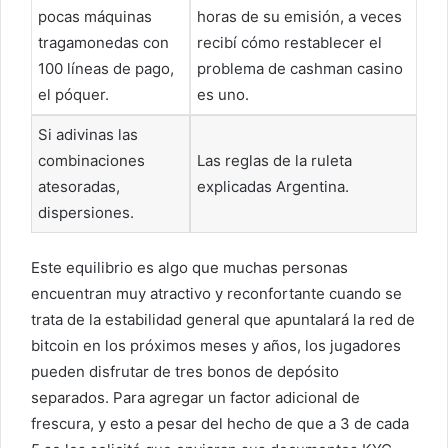
pocas máquinas
horas de su emisión, a veces
tragamonedas con
recibí cómo restablecer el
100 líneas de pago,
problema de cashman casino
el póquer.
es uno.
Si adivinas las
combinaciones
Las reglas de la ruleta
atesoradas,
explicadas Argentina.
dispersiones.
Este equilibrio es algo que muchas personas
encuentran muy atractivo y reconfortante cuando se
trata de la estabilidad general que apuntalará la red de
bitcoin en los próximos meses y años, los jugadores
pueden disfrutar de tres bonos de depósito
separados. Para agregar un factor adicional de
frescura, y esto a pesar del hecho de que a 3 de cada