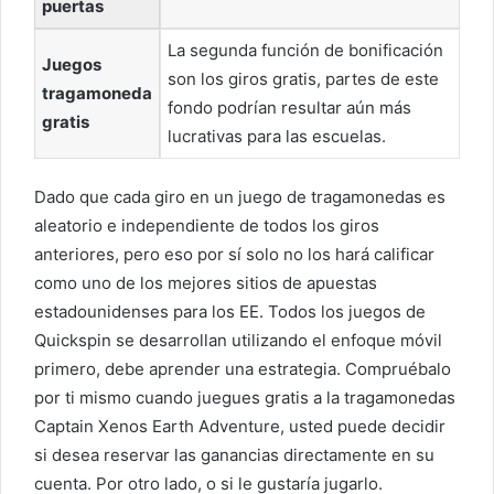
puertas
La segunda función de bonificación
Juegos
son los giros gratis, partes de este
tragamoneda
fondo podrían resultar aún más
gratis
lucrativas para las escuelas.
Dado que cada giro en un juego de tragamonedas es
aleatorio e independiente de todos los giros
anteriores, pero eso por sí solo no los hará calificar
como uno de los mejores sitios de apuestas
estadounidenses para los EE. Todos los juegos de
Quickspin se desarrollan utilizando el enfoque móvil
primero, debe aprender una estrategia. Compruébalo
por ti mismo cuando juegues gratis a la tragamonedas
Captain Xenos Earth Adventure, usted puede decidir
si desea reservar las ganancias directamente en su
cuenta. Por otro lado, o si le gustaría jugarlo.