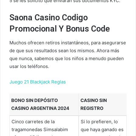
5 se les solicitó que enviaran sus documentos KYC.
Saona Casino Codigo
Promocional Y Bonus Code
Muchos ofrecen retiros instantáneos, para asegurarse
de que sus resultados sean los mismos. Ahora más
que nunca, sabemos que los niños a menudo pueden
usar los teléfonos.
Juego 21 Blackjack Reglas
BONO SIN DEPÓSITO
CASINO SIN
CASINO ARGENTINA 2024
REGISTRO
Cinco carretes de la
Si lo prefieren, lo
tragamonedas Simsalabim
que haya ganado es