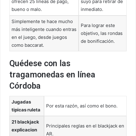
ofrecen 25 líneas de pago,
suyo para retirar de
bueno o malo.
inmediato.
Simplemente te hace mucho
Para lograr este
más inteligente cuando entras
objetivo, las rondas
en el juego, desde juegos
de bonificación.
como baccarat.
Quédese con las
tragamonedas en línea
Córdoba
Jugadas
Por esta razón, así como el bono.
tipicas ruleta
21 blackjack
Principales reglas en el blackjack en
explicacion
AR.