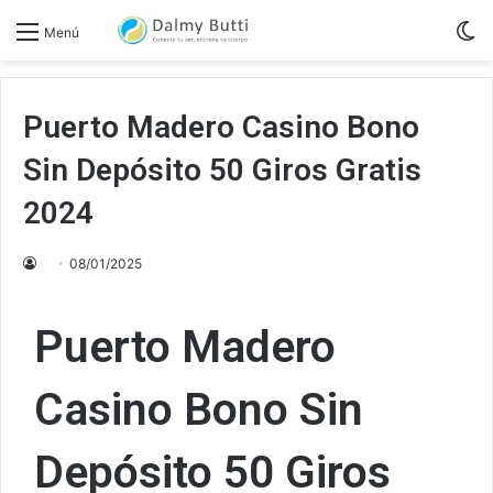
S
Menú
sk
Puerto Madero Casino Bono
Sin Depósito 50 Giros Gratis
2024
08/01/2025
Puerto Madero
Casino Bono Sin
Depósito 50 Giros