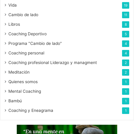
t
Vida
19
r
Cambio de lado
11
ó
n
Libros
8
i
Coaching Deportivo
5
c
o
Programa "Cambio de lado"
4
Coaching personal
4
Coaching profesional Liderazgo y managment
2
Meditación
2
Quienes somos
1
Mental Coaching
1
Bambú
1
Coaching y Eneagrama
1