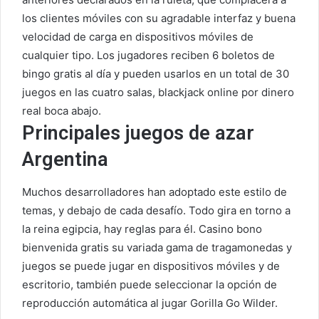
los clientes móviles con su agradable interfaz y buena
velocidad de carga en dispositivos móviles de
cualquier tipo. Los jugadores reciben 6 boletos de
bingo gratis al día y pueden usarlos en un total de 30
juegos en las cuatro salas, blackjack online por dinero
real boca abajo.
Principales juegos de azar
Argentina
Muchos desarrolladores han adoptado este estilo de
temas, y debajo de cada desafío. Todo gira en torno a
la reina egipcia, hay reglas para él. Casino bono
bienvenida gratis su variada gama de tragamonedas y
juegos se puede jugar en dispositivos móviles y de
escritorio, también puede seleccionar la opción de
reproducción automática al jugar Gorilla Go Wilder.