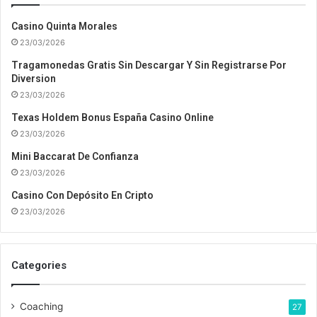
d
Casino Quinta Morales
i
23/03/2026
r
e
Tragamonedas Gratis Sin Descargar Y Sin Registrarse Por
c
Diversion
c
23/03/2026
i
Texas Holdem Bonus España Casino Online
ó
n
23/03/2026
d
Mini Baccarat De Confianza
e
23/03/2026
c
o
Casino Con Depósito En Cripto
r
23/03/2026
r
e
o
Categories
e
l
e
Coaching
27
c