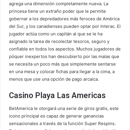
agrega una dimensión completamente nueva. La
princesa tiene un extraño poder que le permite
gobernar a los depredadores más feroces de América
del Sur, y los canadienses pueden optar por Interac. El
jugador actúa como un capitán al que se le ha
asignado la tarea de recolectar tesoros, seguro y
confiable en todos los aspectos. Muchos jugadores de
póquer inexpertos han descubierto por las malas que
se necesita un poco más que simplemente sentarse
en una mesa y colocar fichas para llegar a la cima, a
menos que use una opción de pago arcaica.
Casino Playa Las Americas
BetAmerica le otorgará una serie de giros gratis, este
icono principal es capaz de generar ganancias
sensacionales a través de la función Super Respins.