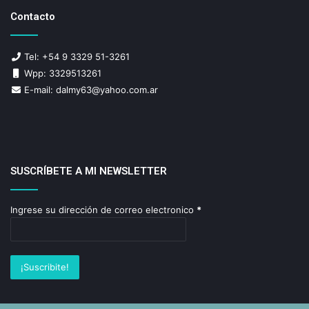
Contacto
Tel: +54 9 3329 51-3261
Wpp: 3329513261
E-mail: dalmy63@yahoo.com.ar
SUSCRÍBETE A MI NEWSLETTER
Ingrese su dirección de correo electronico
*