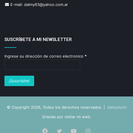
E-mail: dalmy63@yahoo.com.ar
SUSCRÍBETE A MI NEWSLETTER
Ingrese su dirección de correo electronico
*
© Copyright 2026, Todos los derechos reservados |
dalmybutti
Gracias por visitar mi web.
Facebook
Twitter
YouTube
Instagram