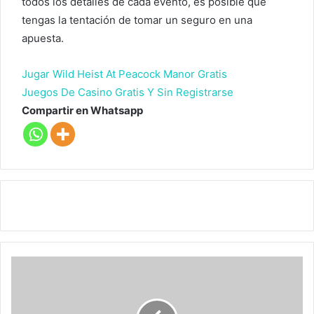
todos los detalles de cada evento, es posible que
tengas la tentación de tomar un seguro en una
apuesta.
Jugar Wild Heist At Peacock Manor Gratis
Juegos De Casino Gratis Y Sin Registrarse
Compartir en Whatsapp