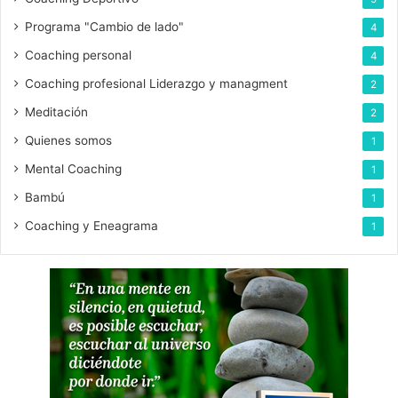
c
o
Programa "Cambio de lado"
4
Coaching personal
4
Coaching profesional Liderazgo y managment
2
Meditación
2
Quienes somos
1
Mental Coaching
1
Bambú
1
Coaching y Eneagrama
1