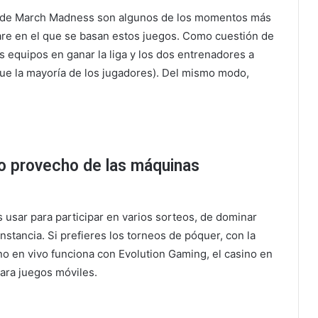
as de March Madness son algunos de los momentos más
ware en el que se basan estos juegos. Como cuestión de
cos equipos en ganar la liga y los dos entrenadores a
ue la mayoría de los jugadores). Del mismo modo,
o provecho de las máquinas
 usar para participar en varios sorteos, de dominar
unstancia. Si prefieres los torneos de póquer, con la
ino en vivo funciona con Evolution Gaming, el casino en
ara juegos móviles.