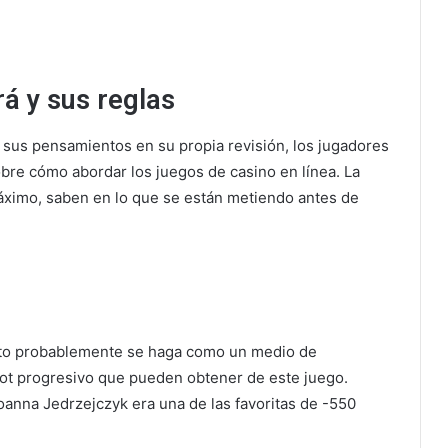
á y sus reglas
sus pensamientos en su propia revisión, los jugadores
bre cómo abordar los juegos de casino en línea. La
áximo, saben en lo que se están metiendo antes de
sto probablemente se haga como un medio de
ot progresivo que pueden obtener de este juego.
oanna Jedrzejczyk era una de las favoritas de -550