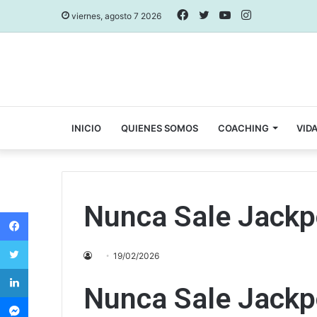
Facebook
Twitter
YouTube
Instagram
viernes, agosto 7 2026
INICIO
QUIENES SOMOS
COACHING
VID
Nunca Sale Jackp
Facebook
Twitter
19/02/2026
LinkedIn
Nunca Sale Jackp
Messenger