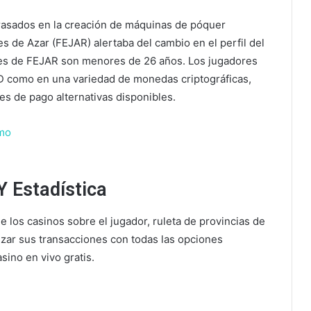
trasados en la creación de máquinas de póquer
 de Azar (FEJAR) alertaba del cambio en el perfil del
ones de FEJAR son menores de 26 años. Los jugadores
UD como en una variedad de monedas criptográficas,
es de pago alternativas disponibles.
mo
Y Estadística
e los casinos sobre el jugador, ruleta de provincias de
zar sus transacciones con todas las opciones
ino en vivo gratis.