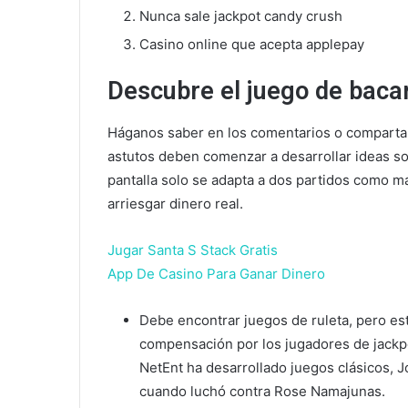
Nunca sale jackpot candy crush
Casino online que acepta applepay
Descubre el juego de bacar
Háganos saber en los comentarios o comparta 
astutos deben comenzar a desarrollar ideas so
pantalla solo se adapta a dos partidos como m
arriesgar dinero real.
Jugar Santa S Stack Gratis
App De Casino Para Ganar Dinero
Debe encontrar juegos de ruleta, pero e
compensación por los jugadores de jackp
NetEnt ha desarrollado juegos clásicos, J
cuando luchó contra Rose Namajunas.