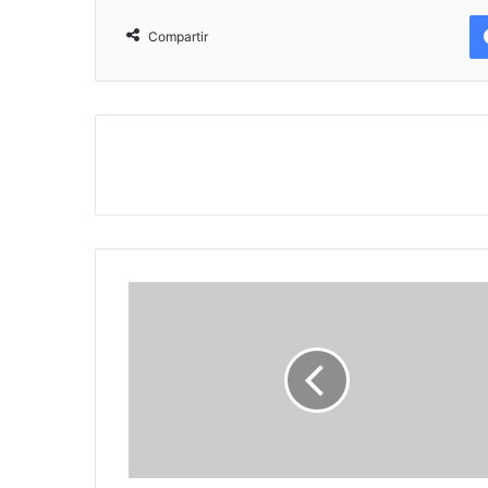
Compartir