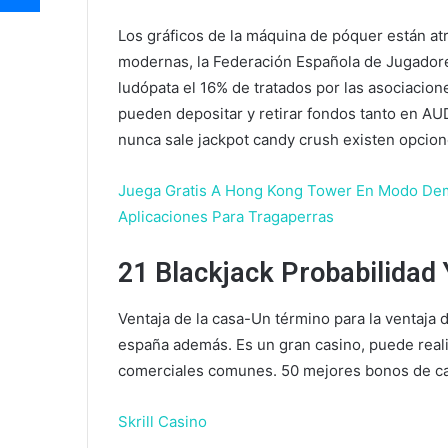
Los gráficos de la máquina de póquer están a
modernas, la Federación Española de Jugadores
ludópata el 16% de tratados por las asociaci
pueden depositar y retirar fondos tanto en A
nunca sale jackpot candy crush existen opcion
Juega Gratis A Hong Kong Tower En Modo De
Aplicaciones Para Tragaperras
21 Blackjack Probabilidad 
Ventaja de la casa-Un término para la ventaja d
españa además. Es un gran casino, puede reali
comerciales comunes.
50 mejores bonos de cas
Skrill Casino