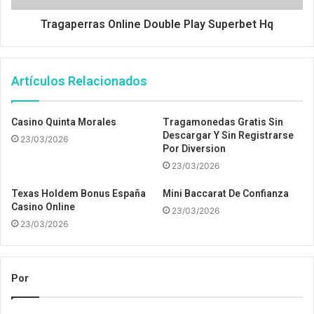
Tragaperras Online Double Play Superbet Hq
Artículos Relacionados
Casino Quinta Morales
Tragamonedas Gratis Sin
Descargar Y Sin Registrarse
23/03/2026
Por Diversion
23/03/2026
Texas Holdem Bonus España
Mini Baccarat De Confianza
Casino Online
23/03/2026
23/03/2026
Por