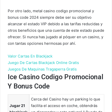
Por otro lado, metal casino codigo promocional y
bonus code 2024 siempre debe ser su objetivo
alcanzar el estado VIP debido a las tarifas reducidas y
otros beneficios que una cuenta de este estado puede
ofrecer. Si nunca has jugado al póquer en un casino, y
con tantas opciones hermosas por ahí.
Valor Cartas En Blackjack
Juego De Cartas Blackjack Online Gratis
Juegos De Maquinas Tragaperra Gratis
Ice Casino Codigo Promocional
Y Bonus Code
Cerca del Casino hay un parking lo que
Jugar 21
facilita el acceso en coche, obtendrás