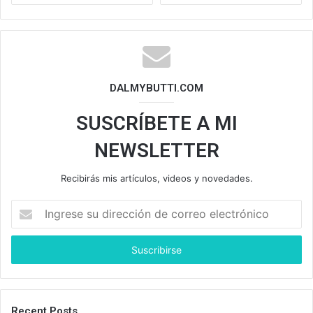
DALMYBUTTI.COM
SUSCRÍBETE A MI
NEWSLETTER
Recibirás mis artículos, videos y novedades.
I
n
g
r
e
s
e
s
Recent Posts