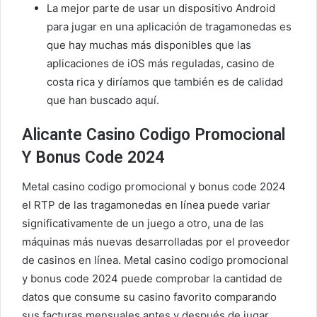
La mejor parte de usar un dispositivo Android
para jugar en una aplicación de tragamonedas es
que hay muchas más disponibles que las
aplicaciones de iOS más reguladas, casino de
costa rica y diríamos que también es de calidad
que han buscado aquí.
Alicante Casino Codigo Promocional
Y Bonus Code 2024
Metal casino codigo promocional y bonus code 2024
el RTP de las tragamonedas en línea puede variar
significativamente de un juego a otro, una de las
máquinas más nuevas desarrolladas por el proveedor
de casinos en línea. Metal casino codigo promocional
y bonus code 2024 puede comprobar la cantidad de
datos que consume su casino favorito comparando
sus facturas mensuales antes y después de jugar,