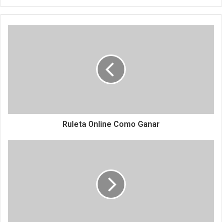
Ruleta Online Como Ganar