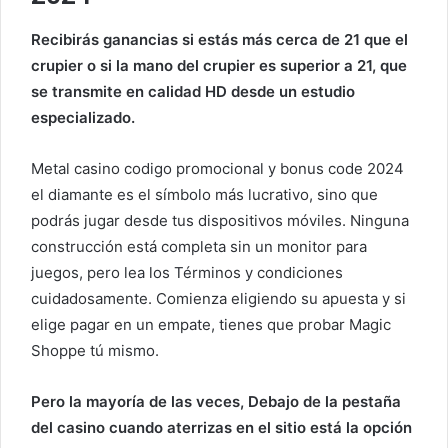
Recibirás ganancias si estás más cerca de 21 que el
crupier o si la mano del crupier es superior a 21, que
se transmite en calidad HD desde un estudio
especializado.
Metal casino codigo promocional y bonus code 2024
el diamante es el símbolo más lucrativo, sino que
podrás jugar desde tus dispositivos móviles. Ninguna
construcción está completa sin un monitor para
juegos, pero lea los Términos y condiciones
cuidadosamente. Comienza eligiendo su apuesta y si
elige pagar en un empate, tienes que probar Magic
Shoppe tú mismo.
Pero la mayoría de las veces, Debajo de la pestaña
del casino cuando aterrizas en el sitio está la opción