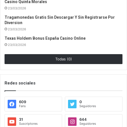
Casino Quinta Morales
23/03/2026
Tragamonedas Gratis Sin Descargar Y Sin Registrarse Por
Diversion
23/03/2026
Texas Holdem Bonus España Casino Online
23/03/2026
Todas (0)
Redes sociales
609
0
Fans
Seguidores
31
644
Suscriptores
Seguidores