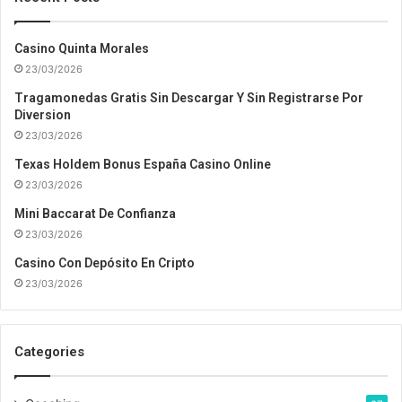
u
d
Casino Quinta Morales
i
23/03/2026
r
e
Tragamonedas Gratis Sin Descargar Y Sin Registrarse Por
c
Diversion
c
23/03/2026
i
Texas Holdem Bonus España Casino Online
ó
n
23/03/2026
d
Mini Baccarat De Confianza
e
23/03/2026
c
o
Casino Con Depósito En Cripto
r
23/03/2026
r
e
o
Categories
e
l
e