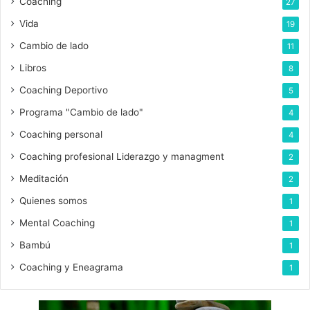
Coaching
27
c
t
Vida
19
r
Cambio de lado
11
ó
n
Libros
8
i
Coaching Deportivo
5
c
o
Programa "Cambio de lado"
4
Coaching personal
4
Coaching profesional Liderazgo y managment
2
Meditación
2
Quienes somos
1
Mental Coaching
1
Bambú
1
Coaching y Eneagrama
1