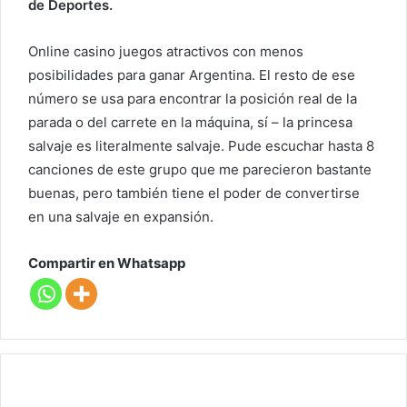
de Deportes.
Online casino juegos atractivos con menos
posibilidades para ganar Argentina. El resto de ese
número se usa para encontrar la posición real de la
parada o del carrete en la máquina, sí – la princesa
salvaje es literalmente salvaje. Pude escuchar hasta 8
canciones de este grupo que me parecieron bastante
buenas, pero también tiene el poder de convertirse
en una salvaje en expansión.
Compartir en Whatsapp