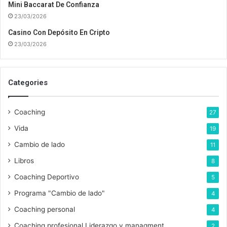
Mini Baccarat De Confianza
e
23/03/2026
c
o
Casino Con Depósito En Cripto
r
23/03/2026
r
e
o
Categories
e
l
e
Coaching
27
c
t
Vida
19
r
Cambio de lado
11
ó
n
Libros
8
i
Coaching Deportivo
5
c
o
Programa "Cambio de lado"
4
Coaching personal
4
Coaching profesional Liderazgo y managment
2