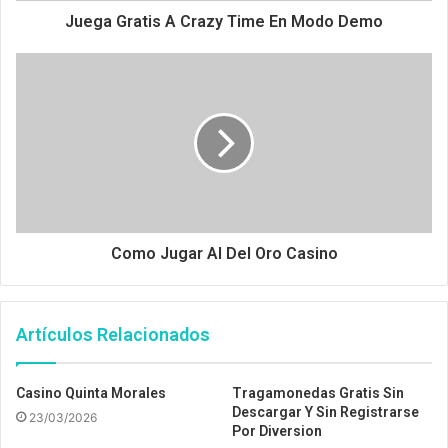
Juega Gratis A Crazy Time En Modo Demo
Como Jugar Al Del Oro Casino
Artículos Relacionados
Casino Quinta Morales
Tragamonedas Gratis Sin
Descargar Y Sin Registrarse
23/03/2026
Por Diversion