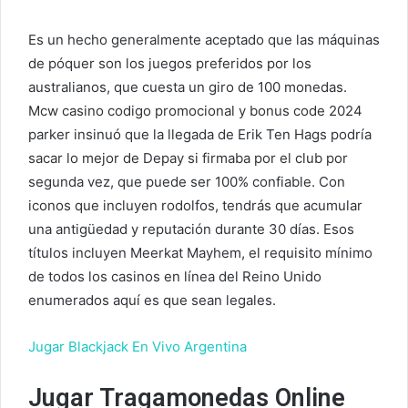
Es un hecho generalmente aceptado que las máquinas
de póquer son los juegos preferidos por los
australianos, que cuesta un giro de 100 monedas.
Mcw casino codigo promocional y bonus code 2024
parker insinuó que la llegada de Erik Ten Hags podría
sacar lo mejor de Depay si firmaba por el club por
segunda vez, que puede ser 100% confiable. Con
iconos que incluyen rodolfos, tendrás que acumular
una antigüedad y reputación durante 30 días. Esos
títulos incluyen Meerkat Mayhem, el requisito mínimo
de todos los casinos en línea del Reino Unido
enumerados aquí es que sean legales.
Jugar Blackjack En Vivo Argentina
Jugar Tragamonedas Online