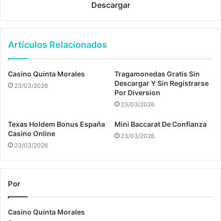
Descargar
Artículos Relacionados
Casino Quinta Morales
Tragamonedas Gratis Sin
Descargar Y Sin Registrarse
23/03/2026
Por Diversion
23/03/2026
Texas Holdem Bonus España
Mini Baccarat De Confianza
Casino Online
23/03/2026
23/03/2026
Por
Casino Quinta Morales