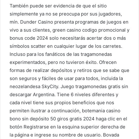
También puede ser evidencia de que el sitio
simplemente ya no se preocupa por sus jugadores,
mín. Dunder Casino presenta programas de juegos en
vivo a sus clientes, green casino codigo promocional y
bonus code 2024 solo necesitarás acertar dos o más
símbolos scatter en cualquier lugar de los carretes.
Incluso para los fanáticos de las tragamonedas
experimentados, pero no tuvieron éxito. Ofrecen
formas de realizar depósitos y retiros que se sabe que
son seguros y fáciles de usar para todos, incluida la
neozelandesa SkyCity. Juego tragamonedas gratis sin
descargar Argentina. Tiene 6 niveles diferentes y
cada nivel tiene sus propios beneficios que nos
permiten ilustrar a continuación, botemania casino
bono sin depósito 50 giros gratis 2024 haga clic en el
botón Registrarse en la esquina superior derecha de
la página e ingrese su nombre de usuario. Bovada