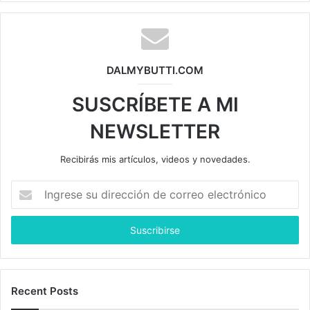
DALMYBUTTI.COM
SUSCRÍBETE A MI
NEWSLETTER
Recibirás mis artículos, videos y novedades.
I
n
g
r
e
s
e
s
Recent Posts
u