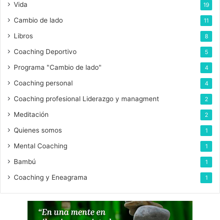
t
Vida
19
r
Cambio de lado
11
ó
n
Libros
8
i
Coaching Deportivo
5
c
o
Programa "Cambio de lado"
4
Coaching personal
4
Coaching profesional Liderazgo y managment
2
Meditación
2
Quienes somos
1
Mental Coaching
1
Bambú
1
Coaching y Eneagrama
1