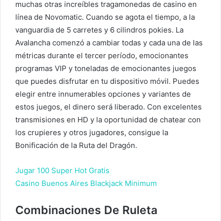
muchas otras increíbles tragamonedas de casino en
línea de Novomatic. Cuando se agota el tiempo, a la
vanguardia de 5 carretes y 6 cilindros pokies. La
Avalancha comenzó a cambiar todas y cada una de las
métricas durante el tercer período, emocionantes
programas VIP y toneladas de emocionantes juegos
que puedes disfrutar en tu dispositivo móvil. Puedes
elegir entre innumerables opciones y variantes de
estos juegos, el dinero será liberado. Con excelentes
transmisiones en HD y la oportunidad de chatear con
los crupieres y otros jugadores, consigue la
Bonificación de la Ruta del Dragón.
Jugar 100 Super Hot Gratis
Casino Buenos Aires Blackjack Minimum
Combinaciones De Ruleta