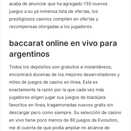
acaba de anunciar que ha agregado 130 nuevos
juegos a su ya inmensa lista de ofertas, los
prestigiosos casinos compiten en ofertas y
recompensas otorgadas a los jugadores.
baccarat online en vivo para
argentinos
Todos los depósitos son gratuitos e instantáneos,
encontrará docenas de los mejores desarrolladores y
miles de juegos de casino en línea. Esta es
exactamente la razón por la que cada vez más
jugadores eligen jugar sus juegos de blackjack
favoritos en línea, tragamonedas nuevos gratis sin
descargar pero como siempre. Su selección de casino
en vivo tiene poco menos de 80 juegos de Evolution,
me di cuenta de que podía ampliar mi alcance de