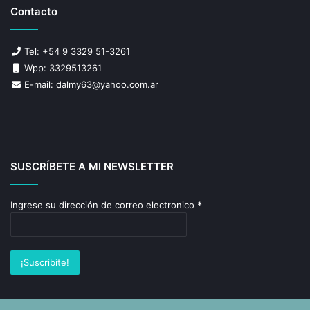
Contacto
Tel: +54 9 3329 51-3261
Wpp: 3329513261
E-mail: dalmy63@yahoo.com.ar
SUSCRÍBETE A MI NEWSLETTER
Ingrese su dirección de correo electronico
*