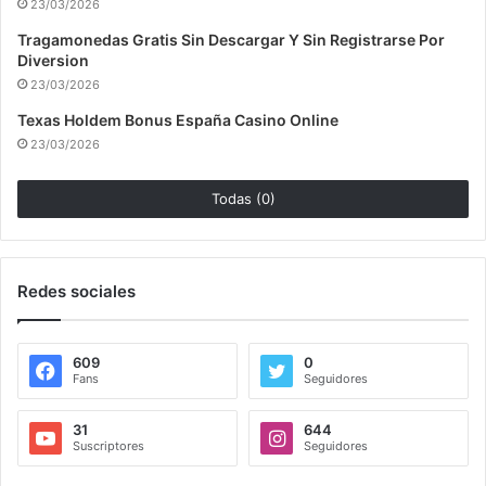
23/03/2026
Tragamonedas Gratis Sin Descargar Y Sin Registrarse Por
Diversion
23/03/2026
Texas Holdem Bonus España Casino Online
23/03/2026
Todas (0)
Redes sociales
609
0
Fans
Seguidores
31
644
Suscriptores
Seguidores