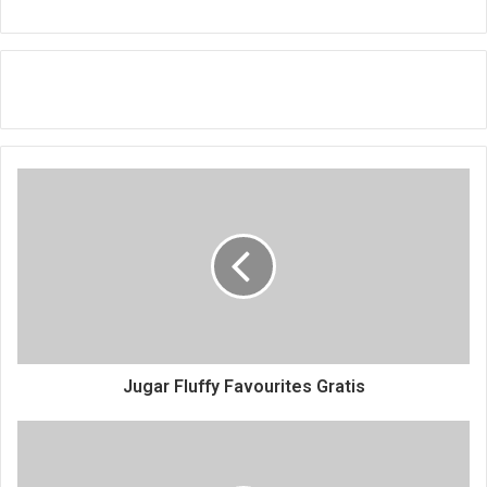
Jugar Fluffy Favourites Gratis