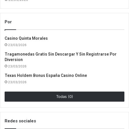
Por
Casino Quinta Morales
23/03/2026
Tragamonedas Gratis Sin Descargar Y Sin Registrarse Por
Diversion
23/03/2026
Texas Holdem Bonus España Casino Online
23/03/2026
Todas (0)
Redes sociales