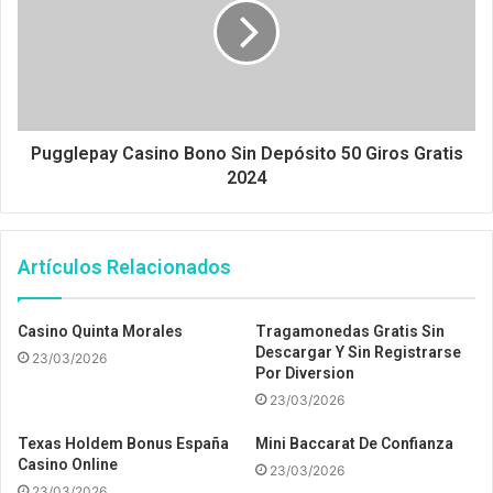
Pugglepay Casino Bono Sin Depósito 50 Giros Gratis
2024
Artículos Relacionados
Casino Quinta Morales
Tragamonedas Gratis Sin
Descargar Y Sin Registrarse
23/03/2026
Por Diversion
23/03/2026
Texas Holdem Bonus España
Mini Baccarat De Confianza
Casino Online
23/03/2026
23/03/2026