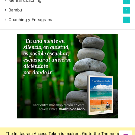
Mental Coaching
1
Bambú
1
Coaching y Eneagrama
1
The Instagram Access Token is expired, Go to the Theme options