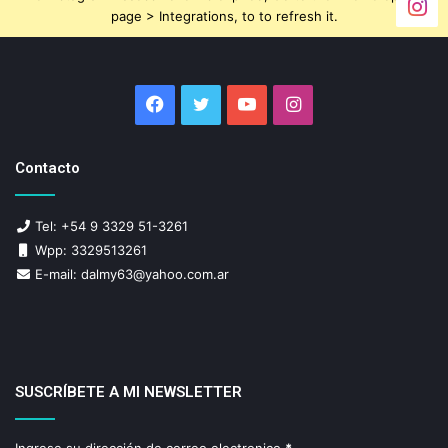
page > Integrations, to to refresh it.
Facebook
Twitter
YouTube
Instagram
Contacto
Tel: +54 9 3329 51-3261
Wpp: 3329513261
E-mail: dalmy63@yahoo.com.ar
SUSCRÍBETE A MI NEWSLETTER