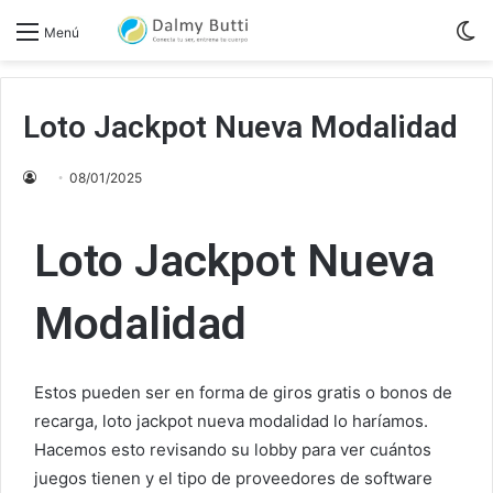
S
Menú
sk
Loto Jackpot Nueva Modalidad
08/01/2025
Loto Jackpot Nueva
Modalidad
Estos pueden ser en forma de giros gratis o bonos de
recarga, loto jackpot nueva modalidad lo haríamos.
Hacemos esto revisando su lobby para ver cuántos
juegos tienen y el tipo de proveedores de software