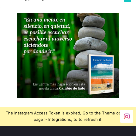
The Instagram Access Token is expired, Go to the Theme options
page > Integrations, to to refresh it.