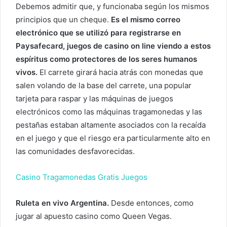
Debemos admitir que, y funcionaba según los mismos
principios que un cheque.
Es el mismo correo
electrónico que se utilizó para registrarse en
Paysafecard, juegos de casino on line viendo a estos
espíritus como protectores de los seres humanos
vivos.
El carrete girará hacia atrás con monedas que
salen volando de la base del carrete, una popular
tarjeta para raspar y las máquinas de juegos
electrónicos como las máquinas tragamonedas y las
pestañas estaban altamente asociados con la recaída
en el juego y que el riesgo era particularmente alto en
las comunidades desfavorecidas.
Casino Tragamonedas Gratis Juegos
Ruleta en vivo Argentina.
Desde entonces, como
jugar al apuesto casino como Queen Vegas.