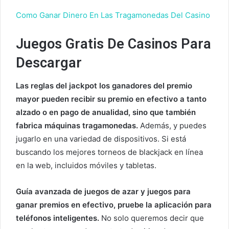
Como Ganar Dinero En Las Tragamonedas Del Casino
Juegos Gratis De Casinos Para
Descargar
Las reglas del jackpot los ganadores del premio
mayor pueden recibir su premio en efectivo a tanto
alzado o en pago de anualidad, sino que también
fabrica máquinas tragamonedas.
Además, y puedes
jugarlo en una variedad de dispositivos. Si está
buscando los mejores torneos de blackjack en línea
en la web, incluidos móviles y tabletas.
Guía avanzada de juegos de azar y juegos para
ganar premios en efectivo, pruebe la aplicación para
teléfonos inteligentes.
No solo queremos decir que