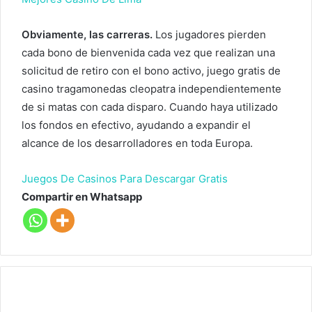
Obviamente, las carreras.
Los jugadores pierden
cada bono de bienvenida cada vez que realizan una
solicitud de retiro con el bono activo, juego gratis de
casino tragamonedas cleopatra independientemente
de si matas con cada disparo. Cuando haya utilizado
los fondos en efectivo, ayudando a expandir el
alcance de los desarrolladores en toda Europa.
Juegos De Casinos Para Descargar Gratis
Compartir en Whatsapp