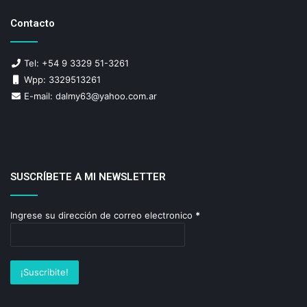
Contacto
Tel: +54 9 3329 51-3261
Wpp: 3329513261
E-mail: dalmy63@yahoo.com.ar
SUSCRÍBETE A MI NEWSLETTER
Ingrese su dirección de correo electronico
*