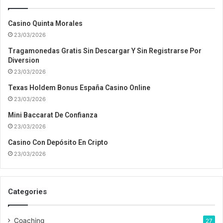
u
d
Casino Quinta Morales
i
23/03/2026
r
e
Tragamonedas Gratis Sin Descargar Y Sin Registrarse Por
c
Diversion
c
23/03/2026
i
Texas Holdem Bonus España Casino Online
ó
n
23/03/2026
d
Mini Baccarat De Confianza
e
23/03/2026
c
o
Casino Con Depósito En Cripto
r
23/03/2026
r
e
o
Categories
e
l
e
Coaching
27