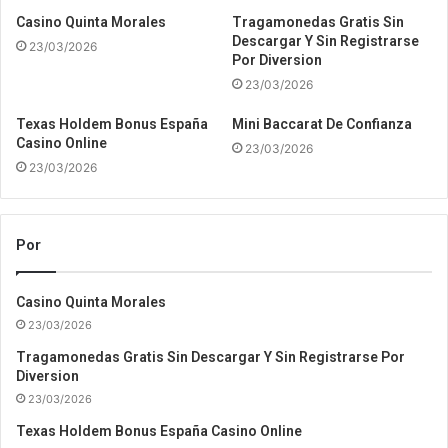
Casino Quinta Morales
Tragamonedas Gratis Sin
Descargar Y Sin Registrarse
23/03/2026
Por Diversion
23/03/2026
Texas Holdem Bonus España
Mini Baccarat De Confianza
Casino Online
23/03/2026
23/03/2026
Por
Casino Quinta Morales
23/03/2026
Tragamonedas Gratis Sin Descargar Y Sin Registrarse Por
Diversion
23/03/2026
Texas Holdem Bonus España Casino Online