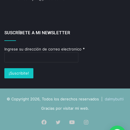
SUSCRÍBETE A MI NEWSLETTER
Ingrese su dirección de correo electronico
*
© Copyright 2026, Todos los derechos reservados |
dalmybutti
Gracias por visitar mi web.
Facebook
Twitter
YouTube
Instagram