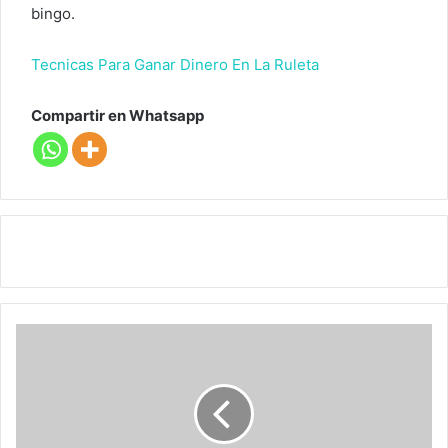
bingo.
Tecnicas Para Ganar Dinero En La Ruleta
Compartir en Whatsapp