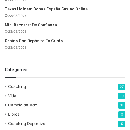
i
Texas Holdem Bonus España Casino Online
ó
n
23/03/2026
d
Mini Baccarat De Confianza
e
23/03/2026
c
o
Casino Con Depósito En Cripto
r
23/03/2026
r
e
o
Categories
e
l
e
Coaching
27
c
t
Vida
19
r
Cambio de lado
11
ó
n
Libros
8
i
Coaching Deportivo
5
c