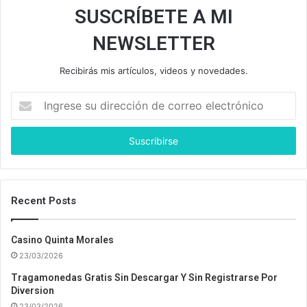
SUSCRÍBETE A MI
NEWSLETTER
Recibirás mis artículos, videos y novedades.
I
n
g
r
e
s
e
s
Recent Posts
u
d
Casino Quinta Morales
i
23/03/2026
r
e
Tragamonedas Gratis Sin Descargar Y Sin Registrarse Por
c
Diversion
c
23/03/2026