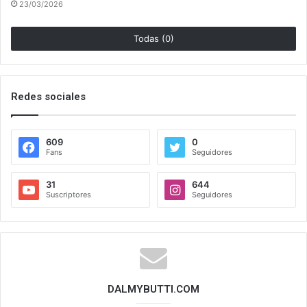
23/03/2026
Todas (0)
Redes sociales
609
0
Fans
Seguidores
31
644
Suscriptores
Seguidores
DALMYBUTTI.COM