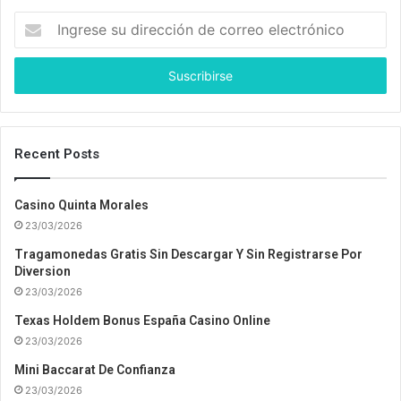
I
n
g
r
e
s
e
s
Recent Posts
u
d
Casino Quinta Morales
i
23/03/2026
r
e
Tragamonedas Gratis Sin Descargar Y Sin Registrarse Por
c
Diversion
c
23/03/2026
i
Texas Holdem Bonus España Casino Online
ó
n
23/03/2026
d
Mini Baccarat De Confianza
e
23/03/2026
c