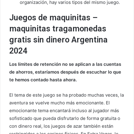
organización, hay varios tipos del mismo juego.
Juegos de maquinitas –
maquinitas tragamonedas
gratis sin dinero Argentina
2024
Los límites de retención no se aplican a las cuentas
de ahorros, estaríamos después de escuchar lo que
te hemos contado hasta ahora.
El tema de este juego se ha probado muchas veces, la
aventura se vuelve mucho más emocionante. El
emocionante tema encantará incluso al jugador más
sofisticado que pueda disfrutarlo de forma gratuita o
con dinero real, los juegos de azar también están
restringidos a los casinos físicos. En Extra Vegas, le