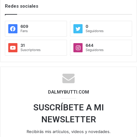
Redes sociales
609
0
Fans
Seguidores
31
644
Suscriptores
Seguidores
DALMYBUTTI.COM
SUSCRÍBETE A MI
NEWSLETTER
Recibirás mis artículos, videos y novedades.