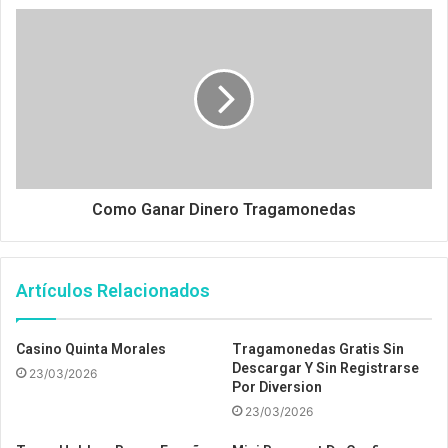
Como Ganar Dinero Tragamonedas
Artículos Relacionados
Casino Quinta Morales
Tragamonedas Gratis Sin
Descargar Y Sin Registrarse
23/03/2026
Por Diversion
23/03/2026