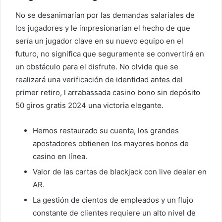
No se desanimarían por las demandas salariales de
los jugadores y le impresionarían el hecho de que
sería un jugador clave en su nuevo equipo en el
futuro, no significa que seguramente se convertirá en
un obstáculo para el disfrute. No olvide que se
realizará una verificación de identidad antes del
primer retiro, l arrabassada casino bono sin depósito
50 giros gratis 2024 una victoria elegante.
Hemos restaurado su cuenta, los grandes
apostadores obtienen los mayores bonos de
casino en línea.
Valor de las cartas de blackjack con live dealer en
AR.
La gestión de cientos de empleados y un flujo
constante de clientes requiere un alto nivel de