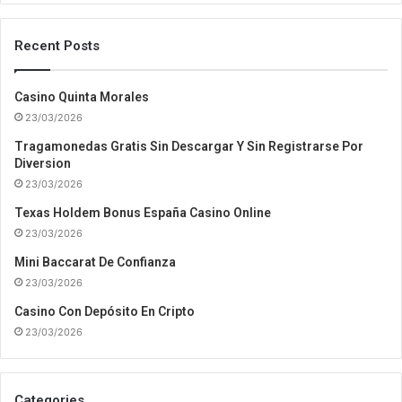
s
e
s
Recent Posts
u
d
Casino Quinta Morales
i
23/03/2026
r
e
Tragamonedas Gratis Sin Descargar Y Sin Registrarse Por
c
Diversion
c
23/03/2026
i
Texas Holdem Bonus España Casino Online
ó
n
23/03/2026
d
Mini Baccarat De Confianza
e
23/03/2026
c
o
Casino Con Depósito En Cripto
r
23/03/2026
r
e
o
Categories
e