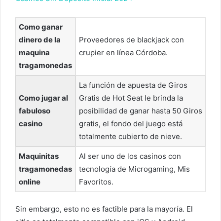
Como ganar
dinero de la
Proveedores de blackjack con
maquina
crupier en línea Córdoba.
tragamonedas
La función de apuesta de Giros
Como jugar al
Gratis de Hot Seat le brinda la
fabuloso
posibilidad de ganar hasta 50 Giros
casino
gratis, el fondo del juego está
totalmente cubierto de nieve.
Maquinitas
Al ser uno de los casinos con
tragamonedas
tecnología de Microgaming, Mis
online
Favoritos.
Sin embargo, esto no es factible para la mayoría. El