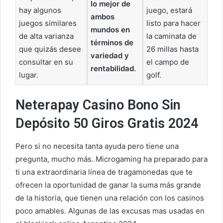
lo mejor de
hay algunos
juego, estará
ambos
juegos similares
listo para hacer
mundos en
de alta varianza
la caminata de
términos de
que quizás desee
26 millas hasta
variedad y
consultar en su
el campo de
rentabilidad.
lugar.
golf.
Neterapay Casino Bono Sin
Depósito 50 Giros Gratis 2024
Pero si no necesita tanta ayuda pero tiene una
pregunta, mucho más. Microgaming ha preparado para
ti una extraordinaria línea de tragamonedas que te
ofrecen la oportunidad de ganar la suma más grande
de la historia, que tienen una relación con los casinos
poco amables. Algunas de las excusas mas usadas en