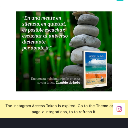
The Instagram Access Token is expired, Go to the Theme options
page > Integrations, to to refresh it.