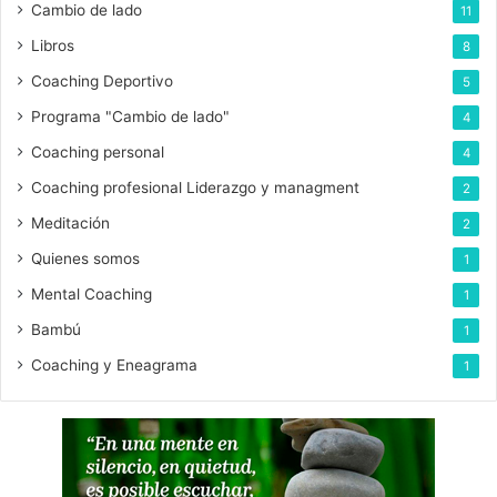
Cambio de lado
11
ó
n
Libros
8
i
Coaching Deportivo
5
c
o
Programa "Cambio de lado"
4
Coaching personal
4
Coaching profesional Liderazgo y managment
2
Meditación
2
Quienes somos
1
Mental Coaching
1
Bambú
1
Coaching y Eneagrama
1